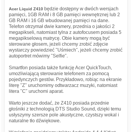
będzie dostępny w dwóch wersjach
Acer Liquid Z410
pamięci, 1GB RAM i 8 GB pamięci wewnętrznej lub 2
GB RAM i 16 GB wbudowanej pamięci na dane.
Telefon otrzymał dwie kamery, przednia o jakości 2
megapikseli, natomiast tylna z autofocusem posiada 5
megapikselową matrycę. Obie kamery mogą być
sterowane głosem, jeżeli chcemy zrobić zdjęcie
wystarczy powiedzieć "Uśmiech", jeżeli chcemy zrobić
autoportret mówimy "Selfie".
Smartfon posiada także funkcję Acer QuickTouch,
umożliwiającą sterowanie telefonem za pomocą
pojedynczych gestów. Przykładowo, robiąc na ekranie
literę "Z" uruchomimy odtwarzacz muzyki, natomiast
litera "C" uruchomi aparat.
Warto jeszcze dodać, że Z410 posiada przednie
głośniki z technologią DTS Studio Sound, dzięki temu
usłyszymy szersze pole akustyczne, czystszy wokal i
naturalne tło dźwiękowe.