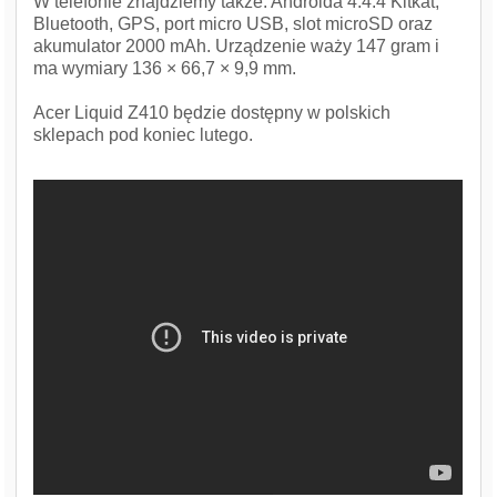
W telefonie znajdziemy także: Androida 4.4.4 Kitkat,
Bluetooth, GPS, port micro USB, slot microSD oraz
akumulator 2000 mAh. Urządzenie waży 147 gram i
ma wymiary 136 × 66,7 × 9,9 mm.
Acer Liquid Z410 będzie dostępny w polskich
sklepach pod koniec lutego.