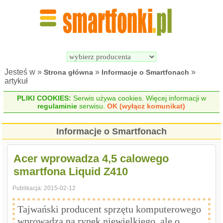
Wyszukiwarka 
Porównywarka 
Smartfonów
Smartfonów
Jesteś w »
»
»
Strona główna
Informacje o Smartfonach
artykuł
PLIKI COOKIES:
Serwis używa cookies. Więcej informacji w
regulaminie
serwisu.
OK (wyłącz komunikat)
Informacje o Smartfonach
Acer wprowadza 4,5 calowego
smartfona Liquid Z410
Publikacja:
2015-02-12
Tajwański producent sprzętu komputerowego
wprowadza na rynek niewielkiego, ale o