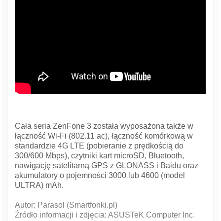
Cała seria ZenFone 3 została wyposażona także w
łączność Wi-Fi (802.11 ac), łączność komórkową w
standardzie 4G LTE (pobieranie z prędkością do
300/600 Mbps), czytniki kart microSD, Bluetooth,
nawigację satelitarną GPS z GLONASS i Baidu oraz
akumulatory o pojemności 3000 lub 4600 (model
ULTRA) mAh.
Autor: Parasol (Smartfonki.pl)
Źródło informacji i zdjęcia: ASUSTeK Computer Inc.