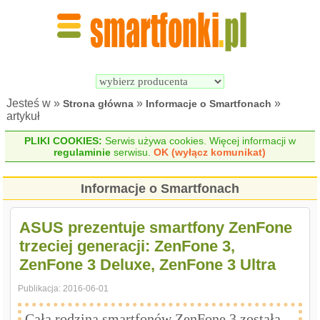
Wyszukiwarka 
Porównywarka 
Smartfonów
Smartfonów
Jesteś w »
»
»
Strona główna
Informacje o Smartfonach
artykuł
PLIKI COOKIES:
Serwis używa cookies. Więcej informacji w
regulaminie
serwisu.
OK (wyłącz komunikat)
Informacje o Smartfonach
ASUS prezentuje smartfony ZenFone
trzeciej generacji: ZenFone 3,
ZenFone 3 Deluxe, ZenFone 3 Ultra
Publikacja:
2016-06-01
Cała rodzina smartfonów ZenFone 3 została