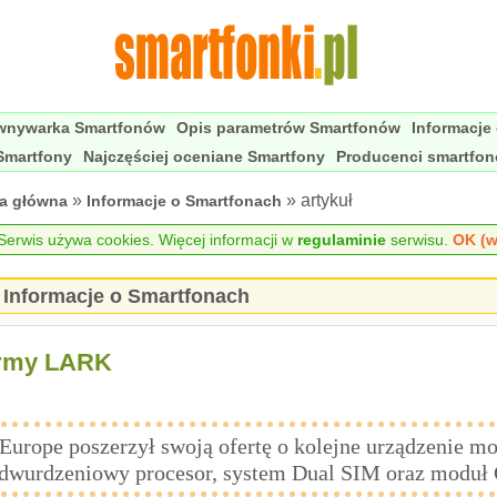
wnywarka Smartfonów
Opis parametrów Smartfonów
Informacje
Smartfony
Najczęściej oceniane Smartfony
Producenci smartfo
»
» artykuł
na główna
Informacje o Smartfonach
erwis używa cookies. Więcej informacji w
regulaminie
serwisu.
OK (w
Informacje o Smartfonach
firmy LARK
urope poszerzył swoją ofertę o kolejne urządzenie mo
w dwurdzeniowy procesor, system Dual SIM oraz moduł