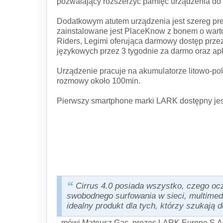
pozwalający rozszerzyć pamięć urządzenia do
Dodatkowym atutem urządzenia jest szereg prei
zainstalowane jest PlaceKnow z bonem o warto
Riders, Legimi oferująca darmowy dostęp prze
językowych przez 3 tygodnie za darmo oraz apl
Urządzenie pracuje na akumulatorze litowo-p
rozmowy około 100min.
Pierwszy smartphone marki LARK dostępny jest
Cirrus 4.0 posiada wszystko, czego oc
swobodnego surfowania w sieci, multimedia
idealny produkt dla tych, którzy szukają 
- mówi Mateusz Gac, prezes LARK Europe S.A.