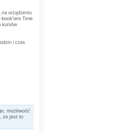
, na urządzeniu
e-book’iem Time
5 kursów
odzin i czas
gn, możliwość
 że jest to