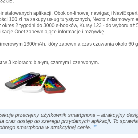
 32GB.
nstalowanych aplikacji. Obok on-linowej nawigacji NaviExpert
ści 100 zł na zakupy usług turystycznych, Nexto z darmowym 
z okres 2 tygodni do 3000 e-booków, Kursy 123 - do wyboru aż 
ikacje Onet zapewniające informacje i rozrywkę.
olimerowym 1300mAh, który zapewnia czas czuwania około 60 g
 w 3 kolorach: białym, czarnym i czerwonym.
zekuje przeciętny użytkownik smartphona – atrakcyjny desi
 oraz dostęp do szeregu przydatnych aplikacji. To sprawia,
dobrego smartphona w atrakcyjnej cenie.
.