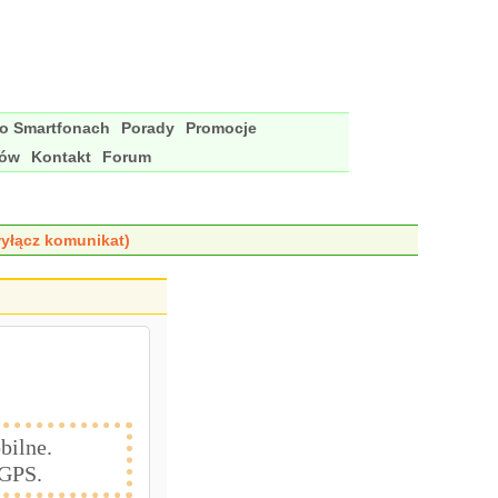
 o Smartfonach
Porady
Promocje
nów
Kontakt
Forum
yłącz komunikat)
bilne.
 GPS.