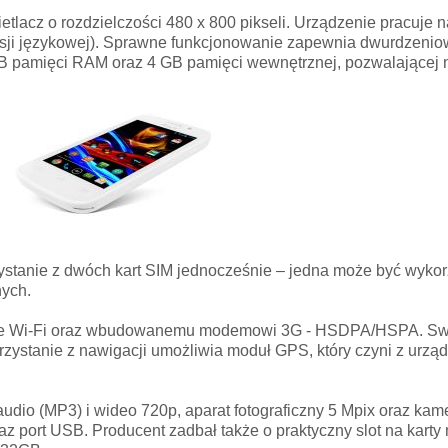
lacz o rozdzielczości 480 x 800 pikseli. Urządzenie pracuje 
wersji językowej). Sprawne funkcjonowanie zapewnia dwurdzenio
 pamięci RAM oraz 4 GB pamięci wewnętrznej, pozwalającej 
stanie z dwóch kart SIM jednocześnie – jedna może być wyko
nych.
arcie Wi-Fi oraz wbudowanemu modemowi 3G - HSDPA/HSPA. S
rzystanie z nawigacji umożliwia moduł GPS, który czyni z urzą
audio (MP3) i wideo 720p, aparat fotograficzny 5 Mpix oraz kam
 port USB. Producent zadbał także o praktyczny slot na karty