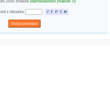
 do 2500 znaków
(wprowadzono znaków:
0
)
kod z obrazka: