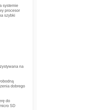
na systemie
wy procesor
na szybki
rzystywana na
wobodną
dzenia dobrego
erę do
 micro SD