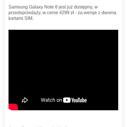
Samsung Galaxy Note 8 jest już dostępny, w
przedsprzedaży, w cenie 4299 zł - za wersje z dwoma
kartami SIM.