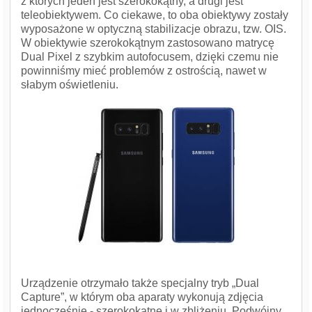
z których jeden jest szerokokątny, a drugi jest
teleobiektywem. Co ciekawe, to oba obiektywy zostały
wyposażone w optyczną stabilizacje obrazu, tzw. OIS.
W obiektywie szerokokątnym zastosowano matrycę
Dual Pixel z szybkim autofocusem, dzięki czemu nie
powinniśmy mieć problemów z ostrością, nawet w
słabym oświetleniu.
Urządzenie otrzymało także specjalny tryb „Dual
Capture”, w którym oba aparaty wykonują zdjęcia
jednocześnie - szerokokątne i w zbliżeniu. Podwójny