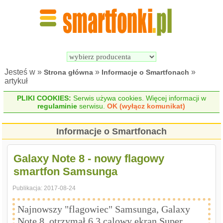
Wyszukiwarka 
Porównywarka 
Smartfonów
Smartfonów
Jesteś w »
»
»
Strona główna
Informacje o Smartfonach
artykuł
PLIKI COOKIES:
Serwis używa cookies. Więcej informacji w
regulaminie
serwisu.
OK (wyłącz komunikat)
Informacje o Smartfonach
Galaxy Note 8 - nowy flagowy
smartfon Samsunga
Publikacja:
2017-08-24
Najnowszy "flagowiec" Samsunga, Galaxy
Note 8, otrzymał 6.3 calowy ekran Super