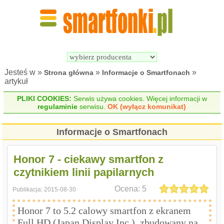
Wyszukiwarka 
Porównywarka 
Smartfonów
Smartfonów
Jesteś w »
»
»
Strona główna
Informacje o Smartfonach
artykuł
PLIKI COOKIES:
Serwis używa cookies. Więcej informacji w
regulaminie
serwisu.
OK (wyłącz komunikat)
Informacje o Smartfonach
Honor 7 - ciekawy smartfon z
czytnikiem linii papilarnych
Ocena:
5
Publikacja:
2015-08-30
Honor 7 to 5.2 calowy smartfon z ekranem
Full HD (Japan Display Inc.), zbudowany na