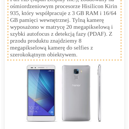
ośmiordzeniowym procesorze Hisilicon Kirin
935, który współpracuje z 3 GB RAM i 16/64
GB pamięci wewnętrznej. Tylną kamerę
wyposażono w matrycę 20 megapikselową i
szybki autofocus z detekcją fazy (PDAF). Z
przodu produktu znajdziemy 8
megapikselową kamerę do selfies z
szerokokątnym obiektywem.