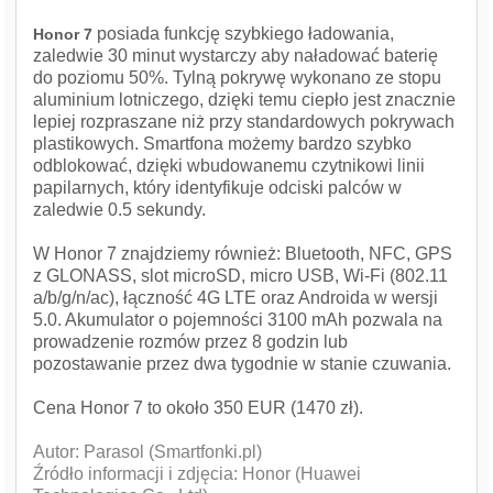
posiada funkcję szybkiego ładowania,
Honor 7
zaledwie 30 minut wystarczy aby naładować baterię
do poziomu 50%. Tylną pokrywę wykonano ze stopu
aluminium lotniczego, dzięki temu ciepło jest znacznie
lepiej rozpraszane niż przy standardowych pokrywach
plastikowych. Smartfona możemy bardzo szybko
odblokować, dzięki wbudowanemu czytnikowi linii
papilarnych, który identyfikuje odciski palców w
zaledwie 0.5 sekundy.
W Honor 7 znajdziemy również: Bluetooth, NFC, GPS
z GLONASS, slot microSD, micro USB, Wi-Fi (802.11
a/b/g/n/ac), łączność 4G LTE oraz Androida w wersji
5.0. Akumulator o pojemności 3100 mAh pozwala na
prowadzenie rozmów przez 8 godzin lub
pozostawanie przez dwa tygodnie w stanie czuwania.
Cena Honor 7 to około 350 EUR (1470 zł).
Autor: Parasol (Smartfonki.pl)
Źródło informacji i zdjęcia: Honor (Huawei