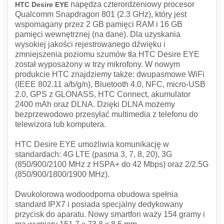
napędza czterordzeniowy procesor
HTC Desire EYE
Qualcomm Snapdragon 801 (2.3 GHz), który jest
wspomagany przez 2 GB pamięci RAM i 16 GB
pamięci wewnętrznej (na dane). Dla uzyskania
wysokiej jakości rejestrowanego dźwięku i
zmniejszenia poziomu szumów tła HTC Desire EYE
został wyposażony w trzy mikrofony. W nowym
produkcie HTC znajdziemy także: dwupasmowe WiFi
(IEEE 802.11 a/b/g/n), Bluetooth 4.0, NFC, micro-USB
2.0, GPS z GLONASS, HTC Connect, akumulator
2400 mAh oraz DLNA. Dzięki DLNA możemy
bezprzewodowo przesyłać multimedia z telefonu do
telewizora lub komputera.
HTC Desire EYE umożliwia komunikację w
standardach: 4G LTE (pasma 3, 7, 8, 20), 3G
(850/900/2100 MHz z HSPA+ do 42 Mbps) oraz 2/2.5G
(850/900/1800/1900 MHz).
Dwukolorowa wodoodporna obudowa spełnia
standard IPX7 i posiada specjalny dedykowany
przycisk do aparatu. Nowy smartfon waży 154 gramy i