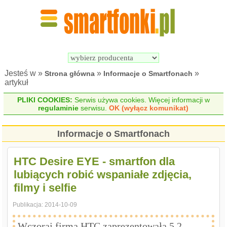
Wyszukiwarka 
Porównywarka 
Smartfonów
Smartfonów
Jesteś w »
»
»
Strona główna
Informacje o Smartfonach
artykuł
PLIKI COOKIES:
Serwis używa cookies. Więcej informacji w
regulaminie
serwisu.
OK (wyłącz komunikat)
Informacje o Smartfonach
HTC Desire EYE - smartfon dla
lubiących robić wspaniałe zdjęcia,
filmy i selfie
Publikacja:
2014-10-09
Wczoraj firma HTC zaprezentowała 5.2