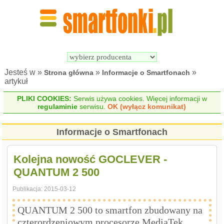
Wyszukiwarka 
Porównywarka 
Smartfonów
Smartfonów
Jesteś w »
»
»
Strona główna
Informacje o Smartfonach
artykuł
PLIKI COOKIES:
Serwis używa cookies. Więcej informacji w
regulaminie
serwisu.
OK (wyłącz komunikat)
Informacje o Smartfonach
Kolejna nowość GOCLEVER -
QUANTUM 2 500
Publikacja:
2015-03-12
QUANTUM 2 500 to smartfon zbudowany na
czterordzeniowym procesorze MediaTek