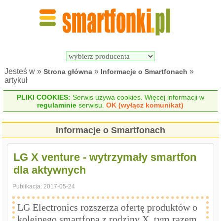
Wyszukiwarka 
Porównywarka 
Smartfonów
Smartfonów
Jesteś w »
»
»
Strona główna
Informacje o Smartfonach
artykuł
PLIKI COOKIES:
Serwis używa cookies. Więcej informacji w
regulaminie
serwisu.
OK (wyłącz komunikat)
Informacje o Smartfonach
LG X venture - wytrzymały smartfon
dla aktywnych
Publikacja:
2017-05-24
LG Electronics rozszerza ofertę produktów o
kolejnego smartfona z rodziny X, tym razem