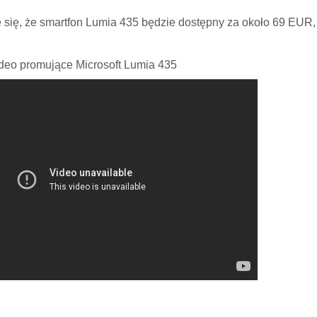
e się, że smartfon Lumia 435 będzie dostępny za około 69 EUR,
deo promujące Microsoft Lumia 435