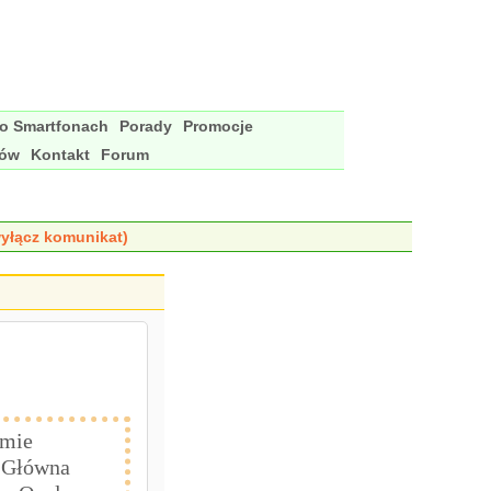
 o Smartfonach
Porady
Promocje
nów
Kontakt
Forum
yłącz komunikat)
emie
 Główna