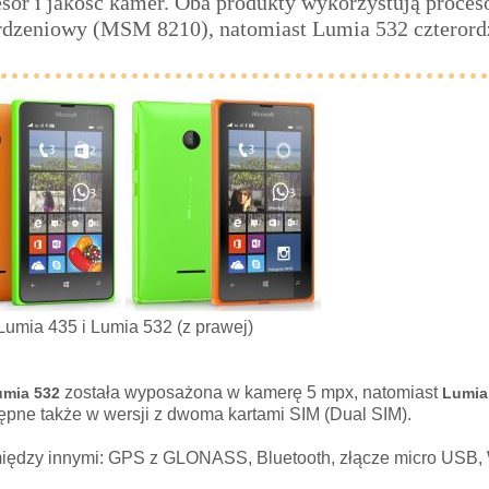
esor i jakość kamer. Oba produkty wykorzystują proc
rdzeniowy (MSM 8210), natomiast Lumia 532 czteror
Lumia 435 i Lumia 532 (z prawej)
została wyposażona w kamerę 5 mpx, natomiast
umia 532
Lumia
ępne także w wersji z dwoma kartami SIM (Dual SIM).
iędzy innymi: GPS z GLONASS, Bluetooth, złącze micro USB, 