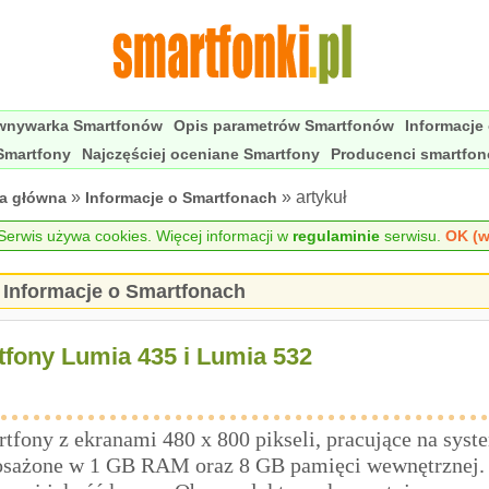
wnywarka Smartfonów
Opis parametrów Smartfonów
Informacje
Smartfony
Najczęściej oceniane Smartfony
Producenci smartfo
»
» artykuł
na główna
Informacje o Smartfonach
erwis używa cookies. Więcej informacji w
regulaminie
serwisu.
OK (w
Informacje o Smartfonach
tfony Lumia 435 i Lumia 532
tfony z ekranami 480 x 800 pikseli, pracujące na syst
osażone w 1 GB RAM oraz 8 GB pamięci wewnętrznej.