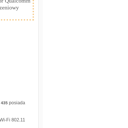
esor Qualcomm
dzeniowy
posiada
 435
Wi-Fi 802.11