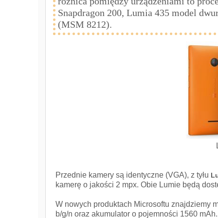
różnica pomiędzy urządzeniami to proc
Snapdragon 200, Lumia 435 model dwu
(MSM 8212).
Przednie kamery są identyczne (VGA), z tyłu
L
kamerę o jakości 2 mpx. Obie Lumie będą dost
W nowych produktach Microsoftu znajdziemy m
b/g/n oraz akumulator o pojemności 1560 mAh.