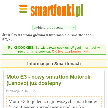
Wyszukiwarka 
Porównywarka 
Smartfonów
Smartfonów
Jesteś w »
»
»
Strona główna
Informacje o Smartfonach
artykuł
PLIKI COOKIES:
Serwis używa cookies. Więcej informacji w
regulaminie
serwisu.
OK (wyłącz komunikat)
Informacje o Smartfonach
Moto E3 - nowy smartfon Motoroli
(Lenovo) już dostępny
Publikacja:
2016-10-27
Moto E3 to jeden z najnowszych smartfonów
firmy Lenovo sprzedawany pod marką