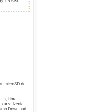
mięci RAM
art microSD do
ja, która
go urządzenia
 Turbo Download