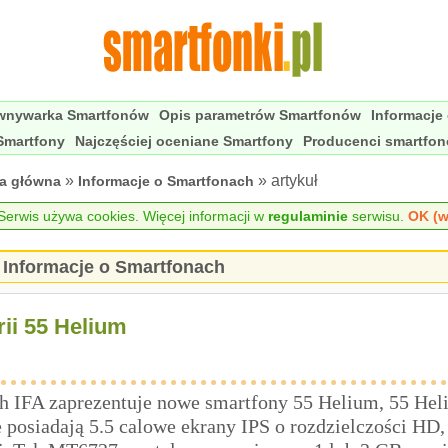
wnywarka Smartfonów
Opis parametrów Smartfonów
Informacje
Smartfony
Najczęściej oceniane Smartfony
Producenci smartfo
»
» artykuł
na główna
Informacje o Smartfonach
erwis używa cookies. Więcej informacji w
regulaminie
serwisu.
OK (w
Informacje o Smartfonach
ii 55 Helium
ch IFA zaprezentuje nowe smartfony 55 Helium, 55 Heli
posiadają 5.5 calowe ekrany IPS o rozdzielczości HD