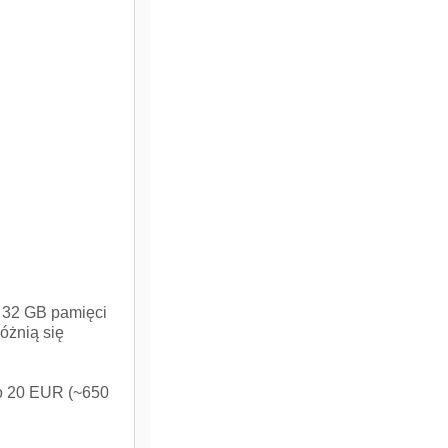
z 32 GB pamięci
óżnią się
 o 20 EUR (~650