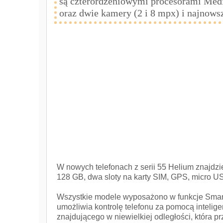
są czterordzeniowymi procesorami Me
oraz dwie kamery (2 i 8 mpx) i najnow
W nowych telefonach z serii 55 Helium znajdzi
128 GB, dwa sloty na karty SIM, GPS, micro 
Wszystkie modele wyposażono w funkcje Smart 
umożliwia kontrolę telefonu za pomocą intelig
znajdującego w niewielkiej odległości, która 