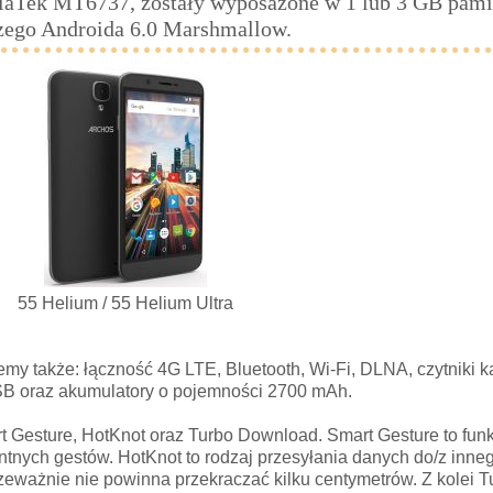
diaTek MT6737, zostały wyposażone w 1 lub 3 GB pa
szego Androida 6.0 Marshmallow.
55 Helium / 55 Helium Ultra
emy także: łączność 4G LTE, Bluetooth, Wi-Fi, DLNA, czytniki k
USB oraz akumulatory o pojemności 2700 mAh.
Gesture, HotKnot oraz Turbo Download. Smart Gesture to funkc
entnych gestów. HotKnot to rodzaj przesyłania danych do/z inne
przeważnie nie powinna przekraczać kilku centymetrów. Z kolei