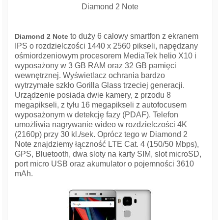
Diamond 2 Note
to duży 6 calowy smartfon z ekranem
Diamond 2 Note
IPS o rozdzielczości 1440 x 2560 pikseli, napędzany
ośmiordzeniowym procesorem MediaTek helio X10 i
wyposażony w 3 GB RAM oraz 32 GB pamięci
wewnętrznej. Wyświetlacz ochrania bardzo
wytrzymałe szkło Gorilla Glass trzeciej generacji.
Urządzenie posiada dwie kamery, z przodu 8
megapikseli, z tyłu 16 megapikseli z autofocusem
wyposażonym w detekcję fazy (PDAF). Telefon
umożliwia nagrywanie wideo w rozdzielczości 4K
(2160p) przy 30 kl./sek. Oprócz tego w Diamond 2
Note znajdziemy łączność LTE Cat. 4 (150/50 Mbps),
GPS, Bluetooth, dwa sloty na karty SIM, slot microSD,
port micro USB oraz akumulator o pojemności 3610
mAh.