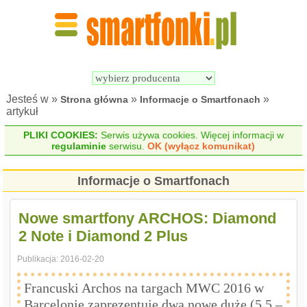
Wyszukiwarka 
Porównywarka 
Smartfonów
Smartfonów
Jesteś w »
»
»
Strona główna
Informacje o Smartfonach
artykuł
PLIKI COOKIES:
Serwis używa cookies. Więcej informacji w
regulaminie
serwisu.
OK (wyłącz komunikat)
Informacje o Smartfonach
Nowe smartfony ARCHOS: Diamond
2 Note i Diamond 2 Plus
Publikacja:
2016-02-20
Francuski Archos na targach MWC 2016 w
Barcelonie zaprezentuje dwa nowe duże (5.5 –