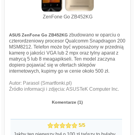
ZenFone Go ZB452KG
zbudowano w oparciu o
ASUS ZenFone Go ZB452KG
czterordzeniowy procesor Qualcomm Snapdragon 200
MSM8212. Telefon może być wyposażony w przednią
kamerę o jakości VGA lub 2 mpx oraz tylny aparat z
matrycą 5 lub 8 meagapikseli. Ten model zaczyna
dopiero pojawiać się w ofertach sklepów
internetowych, kupimy go w cenie około 500 zł.
Autor: Parasol (Smartfonki.pl)
Źródło informacji i zdjęcia: ASUSTeK Computer Inc.
Komentarze (
1
)
5/5
Jakby ten pierwszy był o 100 zł tańszy to byłaby