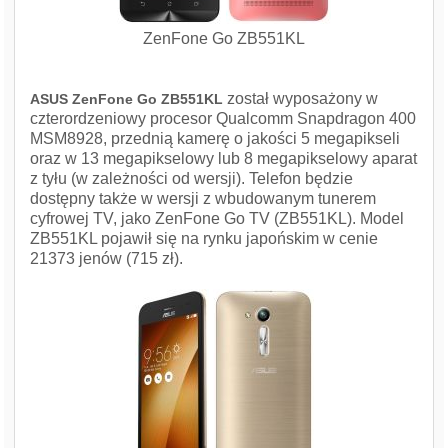
ZenFone Go ZB551KL
został wyposażony w
ASUS ZenFone Go ZB551KL
czterordzeniowy procesor Qualcomm Snapdragon 400
MSM8928, przednią kamerę o jakości 5 megapikseli
oraz w 13 megapikselowy lub 8 megapikselowy aparat
z tyłu (w zależności od wersji). Telefon będzie
dostępny także w wersji z wbudowanym tunerem
cyfrowej TV, jako ZenFone Go TV ‏(ZB551KL). Model
ZB551KL pojawił się na rynku japońskim w cenie
21373 jenów (715 zł).