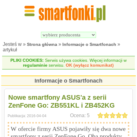
Wyszukiwarka 
Porównywarka 
Smartfonów
Smartfonów
Jesteś w »
»
»
Strona główna
Informacje o Smartfonach
artykuł
PLIKI COOKIES:
Serwis używa cookies. Więcej informacji w
regulaminie
serwisu.
OK (wyłącz komunikat)
Informacje o Smartfonach
Nowe smartfony ASUS'a z serii
ZenFone Go: ZB551KL i ZB452KG
Ocena:
5
Publikacja:
2016-04-04
W ofercie firmy ASUS pojawiły się dwa nowe
smartfony z serii ZenFone Go. Oba produkty