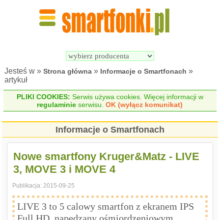
Wyszukiwarka 
Porównywarka 
Smartfonów
Smartfonów
Jesteś w »
»
»
Strona główna
Informacje o Smartfonach
artykuł
PLIKI COOKIES:
Serwis używa cookies. Więcej informacji w
regulaminie
serwisu.
OK (wyłącz komunikat)
Informacje o Smartfonach
Nowe smartfony Kruger&Matz - LIVE
3, MOVE 3 i MOVE 4
Publikacja:
2015-09-25
LIVE 3 to 5 calowy smartfon z ekranem IPS
Full HD, napędzany ośmiordzeniowym