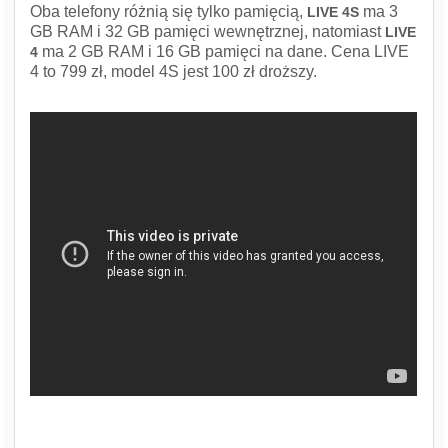
Oba telefony różnią się tylko pamięcią,
ma 3
LIVE 4S
GB RAM i 32 GB pamięci wewnętrznej, natomiast
LIVE
ma 2 GB RAM i 16 GB pamięci na dane. Cena LIVE
4
4 to 799 zł, model 4S jest 100 zł droższy.