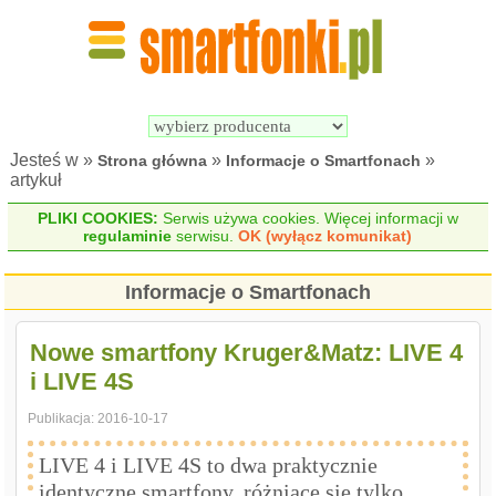
Wyszukiwarka 
Porównywarka 
Smartfonów
Smartfonów
Jesteś w »
»
»
Strona główna
Informacje o Smartfonach
artykuł
PLIKI COOKIES:
Serwis używa cookies. Więcej informacji w
regulaminie
serwisu.
OK (wyłącz komunikat)
Informacje o Smartfonach
Nowe smartfony Kruger&Matz: LIVE 4
i LIVE 4S
Publikacja:
2016-10-17
LIVE 4 i LIVE 4S to dwa praktycznie
identyczne smartfony, różniące się tylko