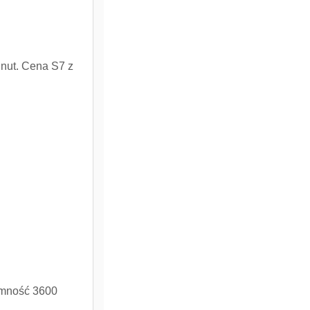
inut. Cena S7 z
emność 3600