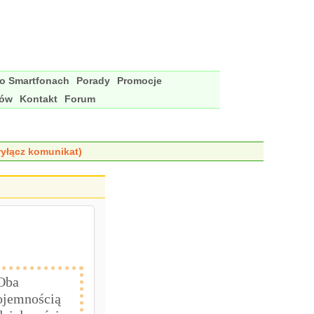
 o Smartfonach
Porady
Promocje
nów
Kontakt
Forum
yłącz komunikat)
 Oba
pojemnością