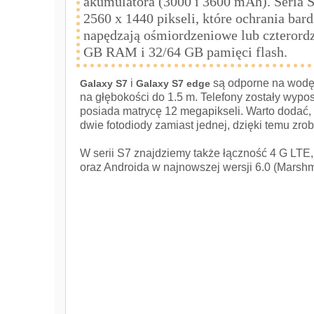
akumulatora (3000 i 3600 mAh). Seria 
2560 x 1440 pikseli, które ochrania bar
napędzają ośmiordzeniowe lub czterord
GB RAM i 32/64 GB pamięci flash.
i
są odporne na wodę 
Galaxy S7
Galaxy S7 edge
na głębokości do 1.5 m. Telefony zostały wypo
posiada matrycę 12 megapikseli. Warto dodać, 
dwie fotodiody zamiast jednej, dzięki temu zrob
W serii S7 znajdziemy także łączność 4 G LTE, 
oraz Androida w najnowszej wersji 6.0 (Marshm