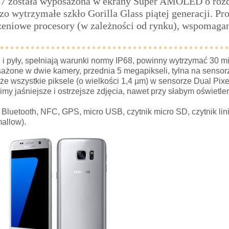
S7 została wyposażona w ekrany Super AMOLED o rozd
dzo wytrzymałe szkło Gorilla Glass piątej generacji. Pr
zeniowe procesory (w zależności od rynku), wspomagan
i pyły, spełniają warunki normy IP68, powinny wytrzymać 30 m
sażone w dwie kamery, przednia 5 megapikseli, tylna na sensor
że wszystkie piksele (o wielkości 1,4 µm) w sensorze Dual Pixe
imy jaśniejsze i ostrzejsze zdjęcia, nawet przy słabym oświetle
Bluetooth, NFC, GPS, micro USB, czytnik micro SD, czytnik lini
allow).