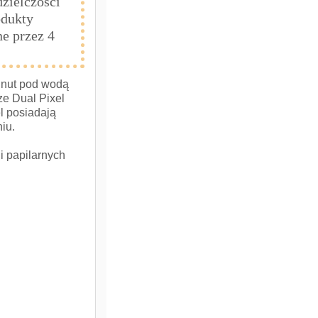
zielczości
odukty
e przez 4
inut pod wodą
ze Dual Pixel
l posiadają
niu.
i papilarnych