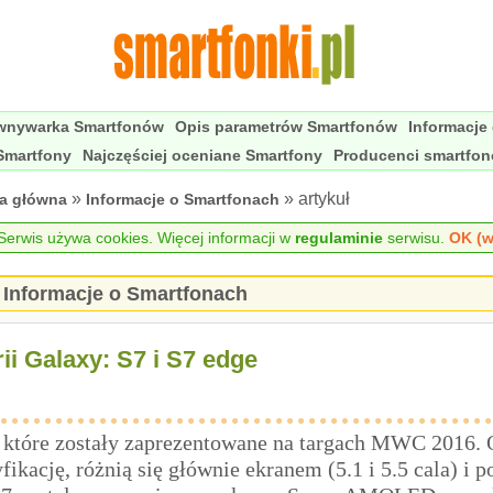
wnywarka Smartfonów
Opis parametrów Smartfonów
Informacje
Smartfony
Najczęściej oceniane Smartfony
Producenci smartfo
»
» artykuł
na główna
Informacje o Smartfonach
erwis używa cookies. Więcej informacji w
regulaminie
serwisu.
OK (w
Informacje o Smartfonach
i Galaxy: S7 i S7 edge
, które zostały zaprezentowane na targach MWC 2016.
ikację, różnią się głównie ekranem (5.1 i 5.5 cala) i 