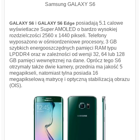
Samsung GALAXY S6
i
posiadają 5.1 calowe
GALAXY S6
GALAXY S6 Edge
wyświetlacze Super AMOLED o bardzo wysokiej
rozdzielczości 2560 x 1440 pikseli. Telefony
wyposażono w ośmiordzeniowe procesory, 3 GB
szybkich energooszczędnych pamięci RAM typu
LPDDR4 oraz w zależności od wersji 32, 64 lub 128
GB pamięci wewnętrznej na dane. Oprócz tego S6
otrzymały także dwie kamery, przednia ma jakość 5
megapikseli, natomiast tylna posiada 16
megapikselową matrycę i optyczną stabilizacją obrazu
(OIS).