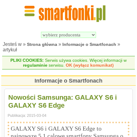
Wyszukiwarka 
Porównywarka 
Smartfonów
Smartfonów
Jesteś w »
»
»
Strona główna
Informacje o Smartfonach
artykuł
PLIKI COOKIES:
Serwis używa cookies. Więcej informacji w
regulaminie
serwisu.
OK (wyłącz komunikat)
Informacje o Smartfonach
Nowości Samsunga: GALAXY S6 i
GALAXY S6 Edge
Publikacja:
2015-03-04
GALAXY S6 i GALAXY S6 Edge to
najnowsze 5.1 calowe smartfony Samsunga o