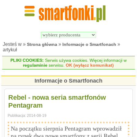
Wyszukiwarka 
Porównywarka 
Smartfonów
Smartfonów
Jesteś w »
»
»
Strona główna
Informacje o Smartfonach
artykuł
PLIKI COOKIES:
Serwis używa cookies. Więcej informacji w
regulaminie
serwisu.
OK (wyłącz komunikat)
Informacje o Smartfonach
Rebel - nowa seria smartfonów
Pentagram
Publikacja:
2014-08-19
Na początku sierpnia Pentagram wprowadził
na rynek dwa nowe smartfony z serii Rebel.