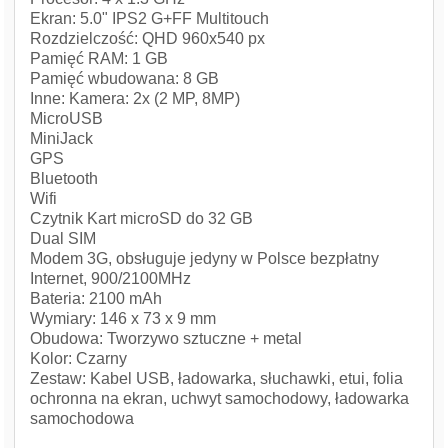
Ekran: 5.0" IPS2 G+FF Multitouch
Rozdzielczość: QHD 960x540 px
Pamięć RAM: 1 GB
Pamięć wbudowana: 8 GB
Inne: Kamera: 2x (2 MP, 8MP)
MicroUSB
MiniJack
GPS
Bluetooth
Wifi
Czytnik Kart microSD do 32 GB
Dual SIM
Modem 3G, obsługuje jedyny w Polsce bezpłatny
Internet, 900/2100MHz
Bateria: 2100 mAh
Wymiary: 146 x 73 x 9 mm
Obudowa: Tworzywo sztuczne + metal
Kolor: Czarny
Zestaw: Kabel USB, ładowarka, słuchawki, etui, folia
ochronna na ekran, uchwyt samochodowy, ładowarka
samochodowa