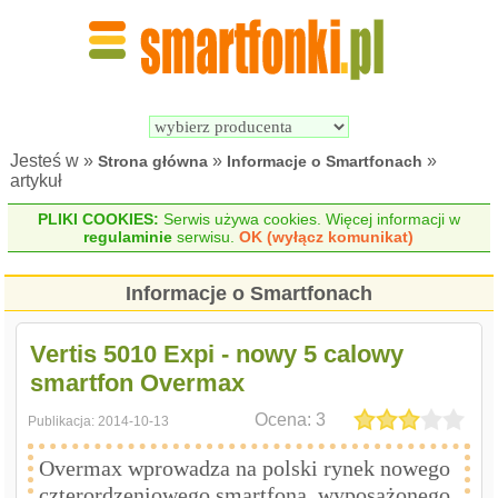
Wyszukiwarka 
Porównywarka 
Smartfonów
Smartfonów
Jesteś w »
»
»
Strona główna
Informacje o Smartfonach
artykuł
PLIKI COOKIES:
Serwis używa cookies. Więcej informacji w
regulaminie
serwisu.
OK (wyłącz komunikat)
Informacje o Smartfonach
Vertis 5010 Expi - nowy 5 calowy
smartfon Overmax
Ocena:
3
Publikacja:
2014-10-13
Overmax wprowadza na polski rynek nowego
czterordzeniowego smartfona, wyposażonego