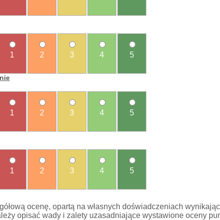
1
2
3
4
5
nie
1
2
3
4
5
1
2
3
4
5
gółową ocenę, opartą na własnych doświadczeniach wynikając
leży opisać wady i zalety uzasadniające wystawione oceny pu