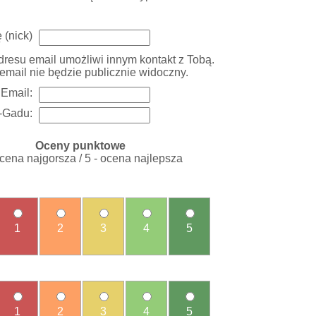
 (nick)
resu email umożliwi innym kontakt z Tobą.
email nie będzie publicznie widoczny.
Email:
-Gadu:
Oceny punktowe
ocena najgorsza / 5 - ocena najlepsza
1
2
3
4
5
1
2
3
4
5