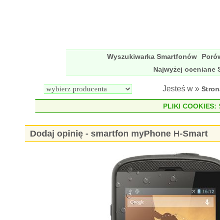
Wyszukiwarka Smartfonów
Poró
Najwyżej oceniane 
Jesteś w »
Stro
PLIKI COOKIES:
S
Dodaj opinię - smartfon myPhone H-Smart