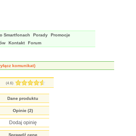
 o Smartfonach
Porady
Promocje
nów
Kontakt
Forum
yłącz komunikat)
(4.6)
Dane produktu
Opinie (2)
Dodaj opinię
Sprawdź cenę