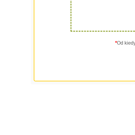
*
Od kied