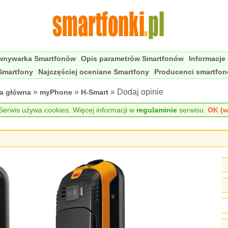
wnywarka Smartfonów
Opis parametrów Smartfonów
Informacje
Smartfony
Najczęściej oceniane Smartfony
Producenci smartfo
»
»
» Dodaj opinie
na główna
myPhone
H-Smart
erwis używa cookies. Więcej informacji w
regulaminie
serwisu.
OK (w