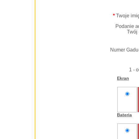
*
Twoje imię
Podanie ad
Twój 
Numer Gadu
1 - 
Ekran
nie
oceniam
Bateria
nie