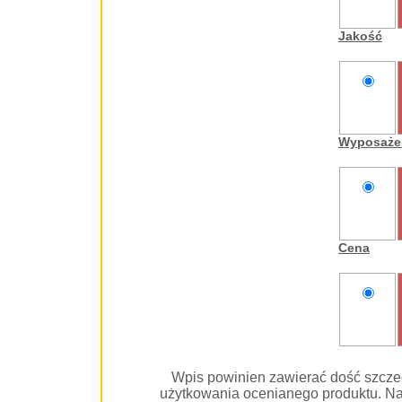
oceniam
Jakość
nie
oceniam
Wyposaże
nie
oceniam
Cena
nie
oceniam
Wpis powinien zawierać dość szcze
użytkowania ocenianego produktu. Na