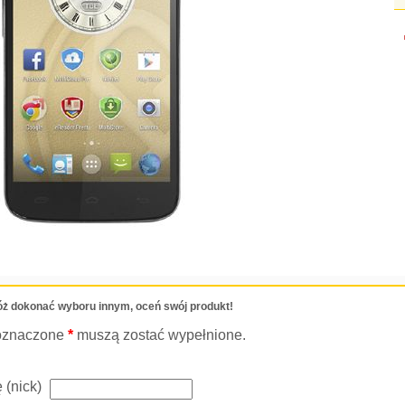
ż dokonać wyboru innym, oceń swój produkt!
oznaczone
*
muszą zostać wypełnione.
 (nick)