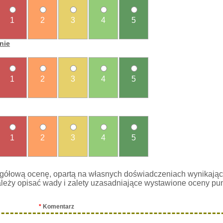
1
2
3
4
5
nie
1
2
3
4
5
1
2
3
4
5
gółową ocenę, opartą na własnych doświadczeniach wynikając
leży opisać wady i zalety uzasadniające wystawione oceny pu
*
Komentarz