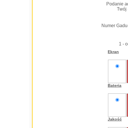
Podanie ad
Twój 
Numer Gadu
1 - 
Ekran
nie
oceniam
Bateria
nie
oceniam
Jakość