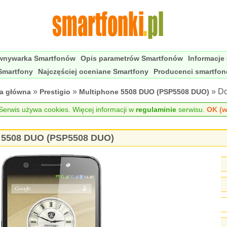
wnywarka Smartfonów
Opis parametrów Smartfonów
Informacje
Smartfony
Najczęściej oceniane Smartfony
Producenci smartfo
»
»
» Do
na główna
Prestigio
Multiphone 5508 DUO (PSP5508 DUO)
erwis używa cookies. Więcej informacji w
regulaminie
serwisu.
OK (w
ne 5508 DUO (PSP5508 DUO)