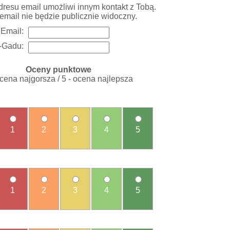
resu email umożliwi innym kontakt z Tobą.
email nie będzie publicznie widoczny.
Email:
-Gadu:
Oceny punktowe
ocena najgorsza / 5 - ocena najlepsza
1
2
3
4
5
1
2
3
4
5