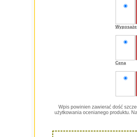
nie
oceniam
Wyposaże
nie
oceniam
Cena
nie
oceniam
Wpis powinien zawierać dość szcze
użytkowania ocenianego produktu. Na