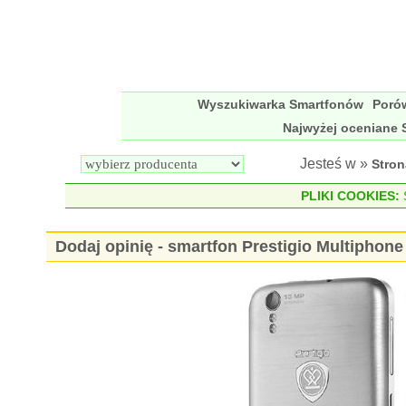
Wyszukiwarka Smartfonów
Poró
Najwyżej oceniane 
Jesteś w »
Stro
PLIKI COOKIES:
S
Dodaj opinię - smartfon Prestigio Multipho