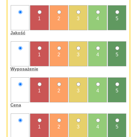
nie
1
2
3
4
5
oceniam
Jakość
nie
1
2
3
4
5
oceniam
Wyposażenie
nie
1
2
3
4
5
oceniam
Cena
nie
1
2
3
4
5
oceniam