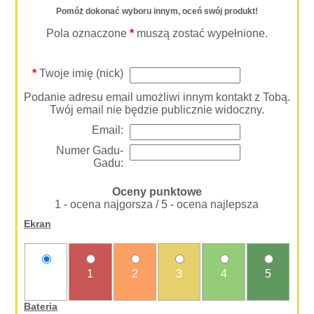
Pomóż dokonać wyboru innym, oceń swój produkt!
Pola oznaczone
*
muszą zostać wypełnione.
*
Twoje imię (nick)
Podanie adresu email umożliwi innym kontakt z Tobą.
Twój email nie będzie publicznie widoczny.
Email:
Numer Gadu-
Gadu:
Oceny punktowe
1 - ocena najgorsza / 5 - ocena najlepsza
Ekran
nie
1
2
3
4
5
oceniam
Bateria