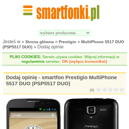
Wyszukiwarka 
Porównywarka 
Smartfonów
Smartfonów
Jesteś w »
»
»
Strona główna
Prestigio
MultiPhone 5517 DUO
» Dodaj opinie
(PSP5517 DUO)
PLIKI COOKIES:
Serwis używa cookies. Więcej informacji w
regulaminie
serwisu.
OK (wyłącz komunikat)
Dodaj opinię - smartfon Prestigio MultiPhone
5517 DUO (PSP5517 DUO)
(0)