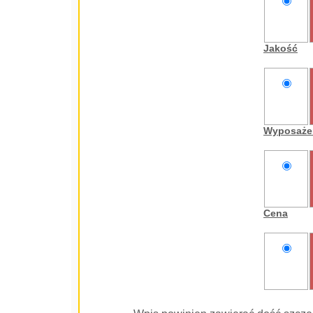
nie
oceniam
Jakość
nie
oceniam
Wyposaże
nie
oceniam
Cena
nie
oceniam