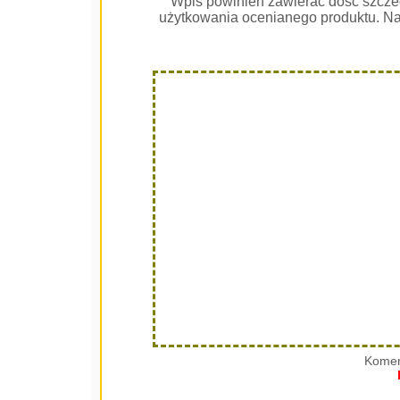
Wpis powinien zawierać dość szcze
użytkowania ocenianego produktu. Na
Komen