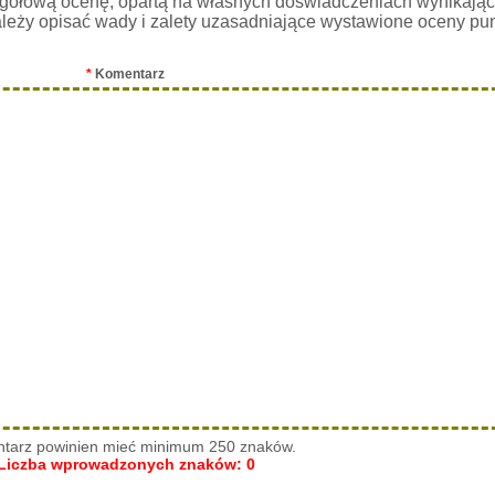
gółową ocenę, opartą na własnych doświadczeniach wynikając
leży opisać wady i zalety uzasadniające wystawione oceny pu
*
Komentarz
tarz powinien mieć minimum 250 znaków.
Liczba wprowadzonych znaków:
0