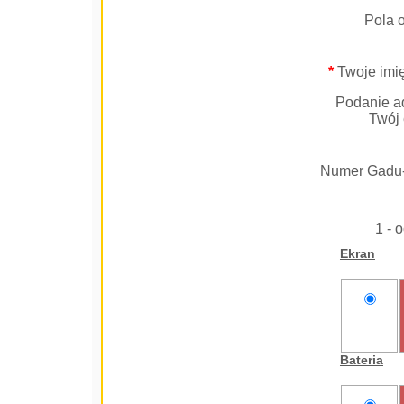
Pola 
*
Twoje imię
Podanie ad
Twój 
Numer Gadu
1 - 
Ekran
nie
oceniam
Bateria