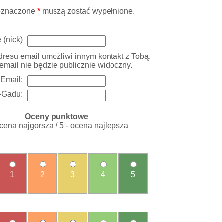
oznaczone
*
muszą zostać wypełnione.
 (nick)
resu email umożliwi innym kontakt z Tobą.
email nie będzie publicznie widoczny.
Email:
-Gadu:
Oceny punktowe
ocena najgorsza / 5 - ocena najlepsza
1
2
3
4
5