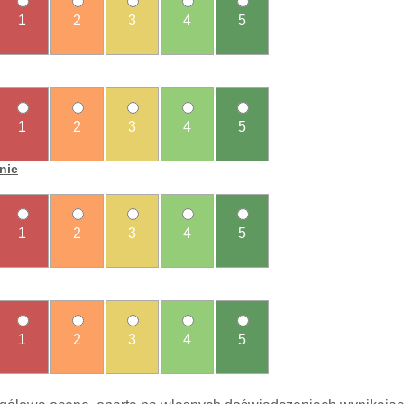
1
2
3
4
5
1
2
3
4
5
nie
1
2
3
4
5
1
2
3
4
5