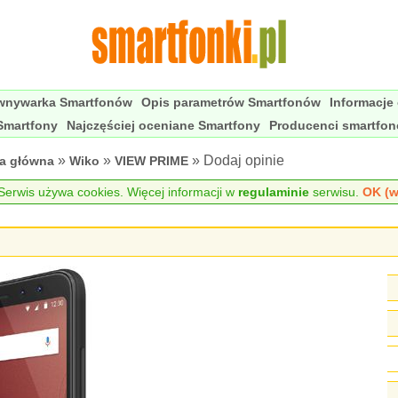
wnywarka Smartfonów
Opis parametrów Smartfonów
Informacje
Smartfony
Najczęściej oceniane Smartfony
Producenci smartfo
»
»
» Dodaj opinie
na główna
Wiko
VIEW PRIME
erwis używa cookies. Więcej informacji w
regulaminie
serwisu.
OK (w