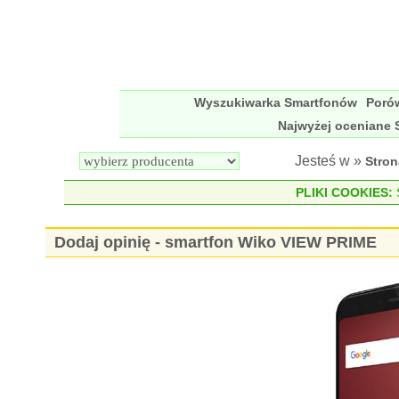
Wyszukiwarka Smartfonów
Poró
Najwyżej oceniane 
Jesteś w »
Stro
PLIKI COOKIES:
S
Dodaj opinię - smartfon Wiko VIEW PRIME