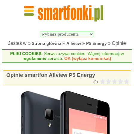
Wyszukiwarka 
Porównywarka 
Smartfonów
Smartfonów
Jesteś w »
»
»
» Opinie
Strona główna
Allview
P5 Energy
PLIKI COOKIES:
Serwis używa cookies. Więcej informacji w
regulaminie
serwisu.
OK (wyłącz komunikat)
Opinie smartfon Allview P5 Energy
(0)