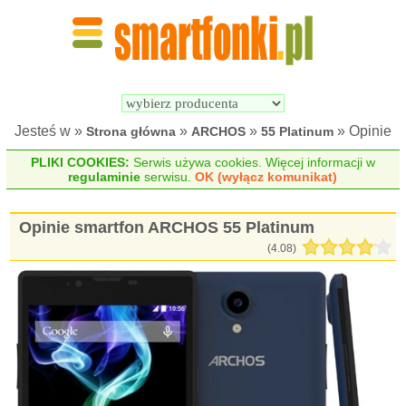
Wyszukiwarka 
Porównywarka 
Smartfonów
Smartfonów
Jesteś w »
»
»
» Opinie
Strona główna
ARCHOS
55 Platinum
PLIKI COOKIES:
Serwis używa cookies. Więcej informacji w
regulaminie
serwisu.
OK (wyłącz komunikat)
Opinie smartfon ARCHOS 55 Platinum
(
4.08
)