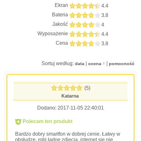
Ekran
4.4
Bateria
3.8
Jakość
4
Wyposażenie
4.4
Cena
3.8
Sortuj według:
|
↑ |
data
ocena
pomocność
(5)
Katarna
Dodano:
2017-11-05 22:40:01
Polecam ten produkt
Bardzo dobry smartfon w dobrej cenie. Łatwy w
obsłudze, robi ładne zdjęcia, internet się nie