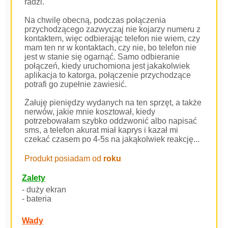
radzi.
Na chwilę obecną, podczas połączenia
przychodzącego zazwyczaj nie kojarzy numeru z
kontaktem, więc odbierając telefon nie wiem, czy
mam ten nr w kontaktach, czy nie, bo telefon nie
jest w stanie się ogarnąć. Samo odbieranie
połączeń, kiedy uruchomiona jest jakakolwiek
aplikacja to katorga, połączenie przychodzące
potrafi go zupełnie zawiesić.
Żałuję pieniędzy wydanych na ten sprzęt, a także
nerwów, jakie mnie kosztował, kiedy
potrzebowałam szybko oddzwonić albo napisać
sms, a telefon akurat miał kaprys i kazał mi
czekać czasem po 4-5s na jakąkolwiek reakcję...
Produkt posiadam od
roku
Zalety
- duży ekran
- bateria
Wady