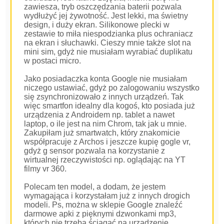
zawiesza, tryb oszczędzania baterii pozwala
wydłużyć jej żywotność. Jest lekki, ma świetny
design, i duży ekran. Silikonowe plecki w
zestawie to miła niespodzianka plus ochraniacz
na ekran i słuchawki. Cieszy mnie także slot na
mini sim, gdyż nie musiałam wyrabiać duplikatu
w postaci micro.
Jako posiadaczka konta Google nie musiałam
niczego ustawiać, gdyż po zalogowaniu wszystko
się zsynchronizowało z innych urządzeń. Tak
więc smartfon idealny dla kogoś, kto posiada już
urządzenia z Androidem np. tablet a nawet
laptop, o ile jest na nim Chrom, tak jak u mnie.
Zakupiłam już smartwatch, który znakomicie
współpracuje z Archos i jeszcze kupię gogle vr,
gdyż g sensor pozwala na korzystanie z
wirtualnej rzeczywistości np. oglądając na YT
filmy vr 360.
Polecam ten model, a dodam, że jestem
wymagająca i korzystałam już z innych drogich
modeli. Ps, można w sklepie Google znaleźć
darmowe apki z pięknymi dzwonkami mp3,
których nie trzeba ściągać na urządzenie