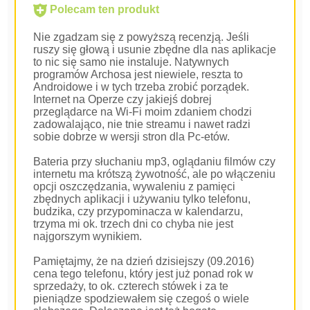
Polecam ten produkt
Nie zgadzam się z powyższą recenzją. Jeśli
ruszy się głową i usunie zbędne dla nas aplikacje
to nic się samo nie instaluje. Natywnych
programów Archosa jest niewiele, reszta to
Androidowe i w tych trzeba zrobić porządek.
Internet na Operze czy jakiejś dobrej
przeglądarce na Wi-Fi moim zdaniem chodzi
zadowalająco, nie tnie streamu i nawet radzi
sobie dobrze w wersji stron dla Pc-etów.
Bateria przy słuchaniu mp3, oglądaniu filmów czy
internetu ma krótszą żywotność, ale po włączeniu
opcji oszczędzania, wywaleniu z pamięci
zbędnych aplikacji i używaniu tylko telefonu,
budzika, czy przypominacza w kalendarzu,
trzyma mi ok. trzech dni co chyba nie jest
najgorszym wynikiem.
Pamiętajmy, że na dzień dzisiejszy (09.2016)
cena tego telefonu, który jest już ponad rok w
sprzedaży, to ok. czterech stówek i za te
pieniądze spodziewałem się czegoś o wiele