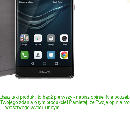
dasz taki produkt, to bądź pierwszy - napisz opinię. Nie potrzeb
Twojego zdania o tym produkcie! Pamiętaj, że Twoja opinia 
właściwego wyboru innym!