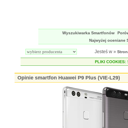
Wyszukiwarka Smartfonów
Poró
Najwyżej oceniane 
Jesteś w »
Stro
PLIKI COOKIES:
S
Opinie smartfon Huawei P9 Plus (VIE-L29)