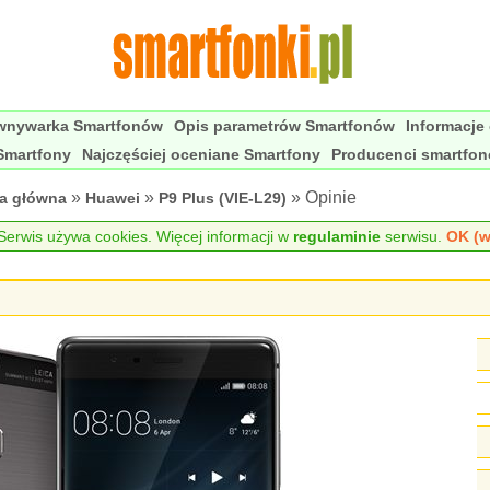
wnywarka Smartfonów
Opis parametrów Smartfonów
Informacje
Smartfony
Najczęściej oceniane Smartfony
Producenci smartfo
»
»
» Opinie
na główna
Huawei
P9 Plus (VIE-L29)
erwis używa cookies. Więcej informacji w
regulaminie
serwisu.
OK (w