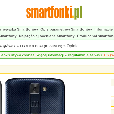
wnywarka Smartfonów
Opis parametrów Smartfonów
Informacje
Smartfony
Najczęściej oceniane Smartfony
Producenci smartfo
»
»
» Opinie
na główna
LG
K8 Dual (K350NDS)
erwis używa cookies. Więcej informacji w
regulaminie
serwisu.
OK (w