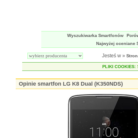
Wyszukiwarka Smartfonów
Poró
Najwyżej oceniane 
Jesteś w »
Stro
PLIKI COOKIES:
S
Opinie smartfon LG K8 Dual (K350NDS)