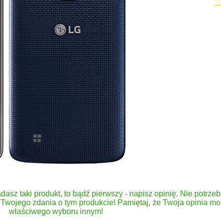
dasz taki produkt, to bądź pierwszy - napisz opinię. Nie potrzeb
Twojego zdania o tym produkcie! Pamiętaj, że Twoja opinia 
właściwego wyboru innym!