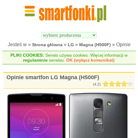
Wyszukiwarka 
Porównywarka 
Smartfonów
Smartfonów
Jesteś w »
»
»
» Opinie
Strona główna
LG
Magna (H500F)
PLIKI COOKIES:
Serwis używa cookies. Więcej informacji w
regulaminie
serwisu.
OK (wyłącz komunikat)
Opinie smartfon LG Magna (H500F)
(
4.2
)