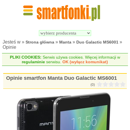
Wyszukiwarka 
Porównywarka 
Smartfonów
Smartfonów
Jesteś w »
»
»
»
Strona główna
Manta
Duo Galactic MS6001
Opinie
PLIKI COOKIES:
Serwis używa cookies. Więcej informacji w
regulaminie
serwisu.
OK (wyłącz komunikat)
Opinie smartfon Manta Duo Galactic MS6001
(0)