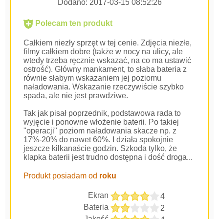
Dodano:
2017-03-15 08:52:26
Polecam ten produkt
Całkiem niezły sprzęt w tej cenie. Zdjęcia niezłe,
filmy całkiem dobre (także w nocy na ulicy, ale
wtedy trzeba ręcznie wskazać, na co ma ustawić
ostrość). Główny mankament, to słaba bateria z
równie słabym wskazaniem jej poziomu
naładowania. Wskazanie rzeczywiście szybko
spada, ale nie jest prawdziwe.
Tak jak pisał poprzednik, podstawowa rada to
wyjęcie i ponowne włożenie baterii. Po takiej
"operacji" poziom naładowania skacze np. z
17%-20% do nawet 60%. I działa spokojnie
jeszcze kilkanaście godzin. Szkoda tylko, że
klapka baterii jest trudno dostępna i dość droga...
Produkt posiadam od
roku
Ekran
4
Bateria
2
Jakość