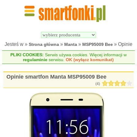
Wyszukiwarka 
Porównywarka 
Smartfonów
Smartfonów
Jesteś w »
»
»
» Opinie
Strona główna
Manta
MSP95009 Bee
PLIKI COOKIES:
Serwis używa cookies. Więcej informacji w
regulaminie
serwisu.
OK (wyłącz komunikat)
Opinie smartfon Manta MSP95009 Bee
(
4
)