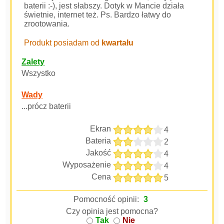
baterii :-), jest słabszy. Dotyk w Mancie działa
świetnie, internet też. Ps. Bardzo łatwy do
zrootowania.
Produkt posiadam od
kwartału
Zalety
Wszystko
Wady
...prócz baterii
Ekran
4
Bateria
2
Jakość
4
Wyposażenie
4
Cena
5
Pomocność opinii:
3
Czy opinia jest pomocna?
Tak
Nie