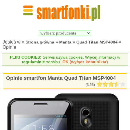
Wyszukiwarka 
Porównywarka 
Smartfonów
Smartfonów
Jesteś w »
»
»
»
Strona główna
Manta
Quad Titan MSP4004
Opinie
PLIKI COOKIES:
Serwis używa cookies. Więcej informacji w
regulaminie
serwisu.
OK (wyłącz komunikat)
Opinie smartfon Manta Quad Titan MSP4004
(
3.53
)