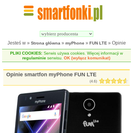
Wyszukiwarka 
Porównywarka 
Smartfonów
Smartfonów
Jesteś w »
»
»
» Opinie
Strona główna
myPhone
FUN LTE
PLIKI COOKIES:
Serwis używa cookies. Więcej informacji w
regulaminie
serwisu.
OK (wyłącz komunikat)
Opinie smartfon myPhone FUN LTE
(
4.6
)