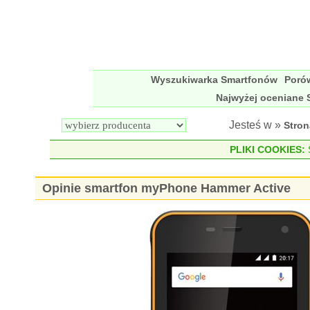
Wyszukiwarka Smartfonów
Poró
Najwyżej oceniane 
Jesteś w »
Stro
PLIKI COOKIES:
S
Opinie smartfon myPhone Hammer Active