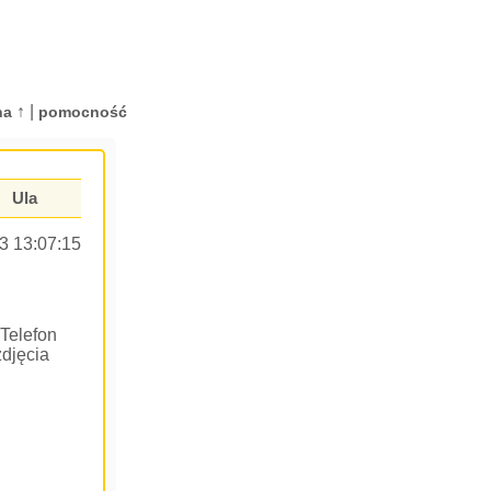
↑ |
na
pomocność
Ula
3 13:07:15
 Telefon
zdjęcia