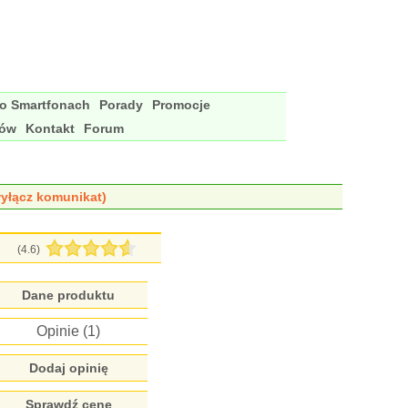
 o Smartfonach
Porady
Promocje
nów
Kontakt
Forum
yłącz komunikat)
(
4.6
)
Dane produktu
Opinie (
1
)
Dodaj opinię
Sprawdź cenę