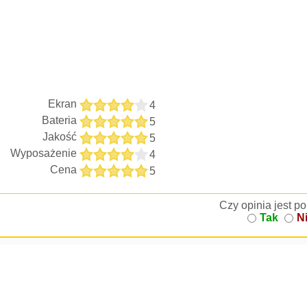
Ekran
4
Bateria
5
Jakość
5
Wyposażenie
4
Cena
5
Czy opinia jest 
Tak
N