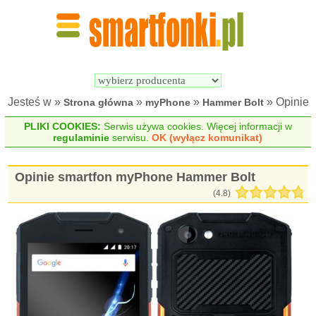
Wyszukiwarka 
Porównywarka 
Smartfonów
Smartfonów
Jesteś w »
»
»
» Opinie
Strona główna
myPhone
Hammer Bolt
PLIKI COOKIES:
Serwis używa cookies. Więcej informacji w
regulaminie
serwisu.
OK (wyłącz komunikat)
Opinie smartfon myPhone Hammer Bolt
(
4.8
)