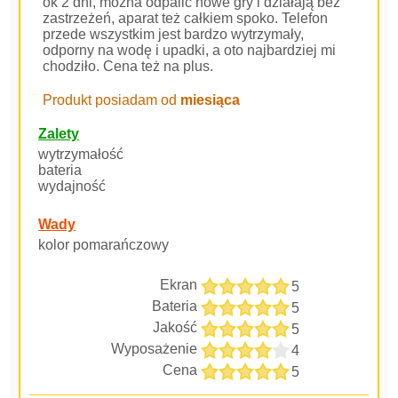
ok 2 dni, można odpalić nowe gry i działają bez
zastrzeżeń, aparat też całkiem spoko. Telefon
przede wszystkim jest bardzo wytrzymały,
odporny na wodę i upadki, a oto najbardziej mi
chodziło. Cena też na plus.
Produkt posiadam od
miesiąca
Zalety
wytrzymałość
bateria
wydajność
Wady
kolor pomarańczowy
Ekran
5
Bateria
5
Jakość
5
Wyposażenie
4
Cena
5