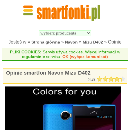
Wyszukiwarka 
Porównywarka 
Smartfonów
Smartfonów
Jesteś w »
»
»
» Opinie
Strona główna
Navon
Mizu D402
PLIKI COOKIES:
Serwis używa cookies. Więcej informacji w
regulaminie
serwisu.
OK (wyłącz komunikat)
Opinie smartfon Navon Mizu D402
(
4.3
)