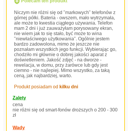
Polecam ten produkt
Niczym nie różni się od "markowych" telefonów z
górnej półki. Bateria - owszem, mało wytrzymała,
ale może to kwestia ciągłego używania. Telefon
mam 2 dni i już zauważyłam porysowany ekran,
nie wiem jak to się stało, być może to wina
"niewłaściwego użytkowania". Ogólnie jestem
bardzo zadowolona, mimo że jeszcze nie
poznałam wszystkich jego funkcji. Wybierając go,
chodziło mi głównie o dobrej jakości aparat z
doświetleniem. Jakość zdjęć - na dworze -
rewelacja, w domu, przy żarówce lub gdy jest
ciemno - nie najlepiej. Mimo wszystko, za taką
ceną, jak najbardziej, warto.
Produkt posiadam od
kilku dni
Zalety
cena
nie różni się od smart-fonów droższych o 200 - 300
zł
Wady