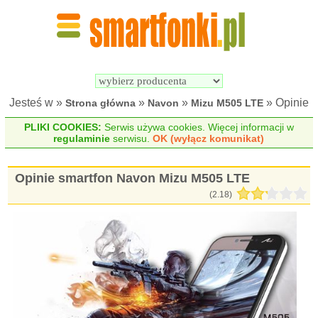
Wyszukiwarka 
Porównywarka 
Smartfonów
Smartfonów
Jesteś w »
»
»
» Opinie
Strona główna
Navon
Mizu M505 LTE
PLIKI COOKIES:
Serwis używa cookies. Więcej informacji w
regulaminie
serwisu.
OK (wyłącz komunikat)
Opinie smartfon Navon Mizu M505 LTE
(
2.18
)