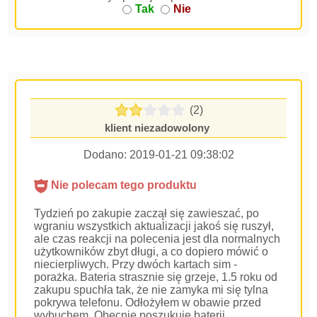
Tak
Nie
(2)
klient niezadowolony
Dodano:
2019-01-21 09:38:02
Nie polecam tego produktu
Tydzień po zakupie zaczął się zawieszać, po
wgraniu wszystkich aktualizacji jakoś się ruszył,
ale czas reakcji na polecenia jest dla normalnych
użytkowników zbyt długi, a co dopiero mówić o
niecierpliwych. Przy dwóch kartach sim -
porażka. Bateria strasznie się grzeje, 1.5 roku od
zakupu spuchła tak, że nie zamyka mi się tylna
pokrywa telefonu. Odłożyłem w obawie przed
wybuchem. Obecnie poszukuję baterii