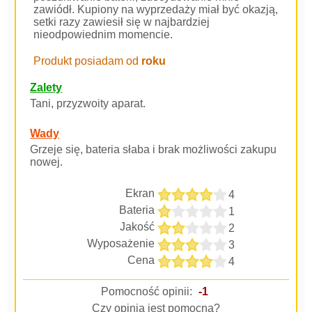
zawiódł. Kupiony na wyprzedaży miał być okazją,
setki razy zawiesił się w najbardziej
nieodpowiednim momencie.
Produkt posiadam od
roku
Zalety
Tani, przyzwoity aparat.
Wady
Grzeje się, bateria słaba i brak możliwości zakupu
nowej.
Ekran
4
Bateria
1
Jakość
2
Wyposażenie
3
Cena
4
Pomocność opinii:
-1
Czy opinia jest pomocna?