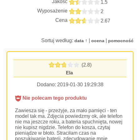
Jakość
1.5
Wyposażenie
2
Cena
2.67
Sortuj według:
↑ |
|
data
ocena
pomocność
(2.8)
Ela
Dodano:
2019-01-30 19:29:38
Nie polecam tego produktu
Zawiesza się - przeżyje, za mało pamięci - ten
model tak ma. Zdjęcia powiedzmy ok, ale telefon
nie ma jeszcze roku, a bateria spuchnięta, nowej
nie kupisz nigdzie. Telefon do kosza, czytaj
pieniądze w błoto. Straciłam czas na
poszukiwanie baterii, zdecydowanie mnie