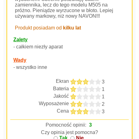
zamiennika, lecz do tego modelu M505 na
próżno. Pieniądze wyrzucone w błoto. Lepiej
używany markowy, niż nowy NAVON!!!
Produkt posiadam od
kilku lat
Zalety
- całkiem niezły aparat
Wady
- wszystko inne
Ekran
3
Bateria
1
Jakość
1
Wyposażenie
2
Cena
3
Pomocność opinii:
3
Czy opinia jest pomocna?
Tak
Nie