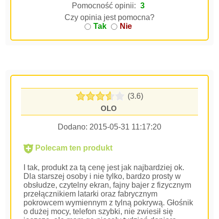
Pomocność opinii:
3
Czy opinia jest pomocna?
Tak
Nie
(3.6)
OLO
Dodano:
2015-05-31 11:17:20
Polecam ten produkt
I tak, produkt za tą cenę jest jak najbardziej ok.
Dla starszej osoby i nie tylko, bardzo prosty w
obsłudze, czytelny ekran, fajny bajer z fizycznym
przełącznikiem latarki oraz fabrycznym
pokrowcem wymiennym z tylną pokrywą. Głośnik
o dużej mocy, telefon szybki, nie zwiesił się