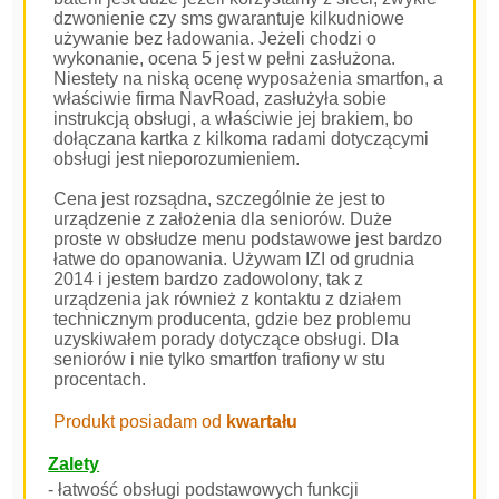
dzwonienie czy sms gwarantuje kilkudniowe
używanie bez ładowania. Jeżeli chodzi o
wykonanie, ocena 5 jest w pełni zasłużona.
Niestety na niską ocenę wyposażenia smartfon, a
właściwie firma NavRoad, zasłużyła sobie
instrukcją obsługi, a właściwie jej brakiem, bo
dołączana kartka z kilkoma radami dotyczącymi
obsługi jest nieporozumieniem.
Cena jest rozsądna, szczególnie że jest to
urządzenie z założenia dla seniorów. Duże
proste w obsłudze menu podstawowe jest bardzo
łatwe do opanowania. Używam IZI od grudnia
2014 i jestem bardzo zadowolony, tak z
urządzenia jak również z kontaktu z działem
technicznym producenta, gdzie bez problemu
uzyskiwałem porady dotyczące obsługi. Dla
seniorów i nie tylko smartfon trafiony w stu
procentach.
Produkt posiadam od
kwartału
Zalety
- łatwość obsługi podstawowych funkcji