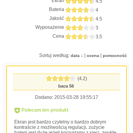
Ekran
4.5
Bateria
4
Jakość
4.5
Wyposażenie
3
Cena
3.5
Sortuj według:
↓ |
|
data
ocena
pomocność
(4.2)
baca 56
Dodano:
2015-03-28 19:55:17
Polecam ten produkt
Ekran jest bardzo czytelny o bardzo dobrym
kontraście z możliwością regulacji, zużycie
baterii jest duże jeżeli korzystamy z sieci, zwykłe