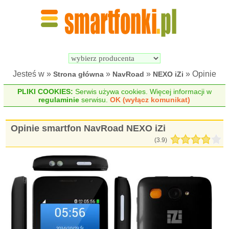
Wyszukiwarka 
Porównywarka 
Smartfonów
Smartfonów
Jesteś w »
»
»
» Opinie
Strona główna
NavRoad
NEXO iZi
PLIKI COOKIES:
Serwis używa cookies. Więcej informacji w
regulaminie
serwisu.
OK (wyłącz komunikat)
Opinie smartfon NavRoad NEXO iZi
(
3.9
)