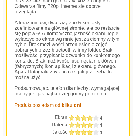
jeszcze, ale mam go niecały tydzień dopiero.
Odtwarza filmy 720p. Internet się dobrze
przegląda.
A teraz minusy, dwa razy znikły kontakty
zdefiniowane na głównej stronie, ale po restarcie
się pojawiły. Automatyczną jasność ekranu lepiej
wyłączyć bo ekran wg mnie jest za ciemny w tym
trybie. Brak możliwości przeniesienia zdjęć
pobranych przez bluetooth w inny folder. Brak
możliwości przypisania dzwonka do konkretnego
kontaktu. Brak możliwości usunięcia niektórych
(fabrycznych) ikon aplikacji z ekranu głównego.
Aparat fotograficzny - no cóż, jak już trzeba to
można użyć.
Podsumowując, telefon dla niezbyt wymagającej
osoby jest jak najbardziej godny polecenia.
Produkt posiadam od
kilku dni
Ekran
4
Bateria
4
Jakość
4