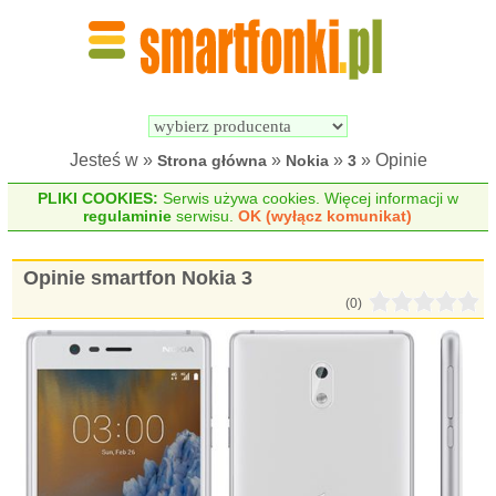
Wyszukiwarka 
Porównywarka 
Smartfonów
Smartfonów
Jesteś w »
»
»
» Opinie
Strona główna
Nokia
3
PLIKI COOKIES:
Serwis używa cookies. Więcej informacji w
regulaminie
serwisu.
OK (wyłącz komunikat)
Opinie smartfon Nokia 3
(0)