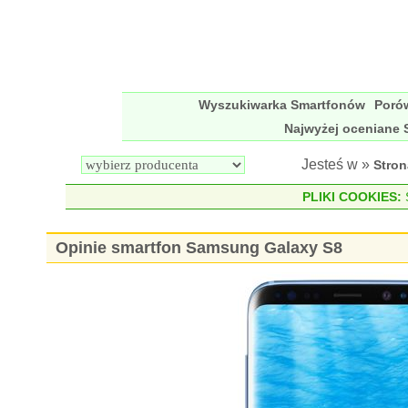
Wyszukiwarka Smartfonów
Poró
Najwyżej oceniane 
Jesteś w »
Stro
PLIKI COOKIES:
S
Opinie smartfon Samsung Galaxy S8