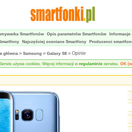
wnywarka Smartfonów
Opis parametrów Smartfonów
Informacje
Smartfony
Najczęściej oceniane Smartfony
Producenci smartfo
»
»
» Opinie
na główna
Samsung
Galaxy S8
erwis używa cookies. Więcej informacji w
regulaminie
serwisu.
OK (w