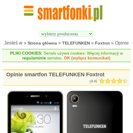
Wyszukiwarka 
Porównywarka 
Smartfonów
Smartfonów
Jesteś w »
»
»
» Opinie
Strona główna
TELEFUNKEN
Foxtrot
PLIKI COOKIES:
Serwis używa cookies. Więcej informacji w
regulaminie
serwisu.
OK (wyłącz komunikat)
Opinie smartfon TELEFUNKEN Foxtrot
(
4.4
)