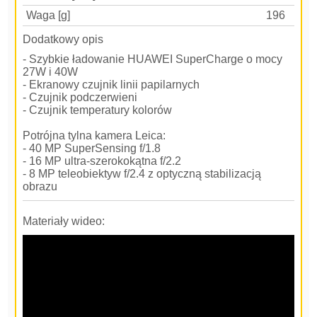
Waga [g]
196
Dodatkowy opis
- Szybkie ładowanie HUAWEI SuperCharge o mocy
27W i 40W
- Ekranowy czujnik linii papilarnych
- Czujnik podczerwieni
- Czujnik temperatury kolorów
Potrójna tylna kamera Leica:
- 40 MP SuperSensing f/1.8
- 16 MP ultra-szerokokątna f/2.2
- 8 MP teleobiektyw f/2.4 z optyczną stabilizacją
obrazu
Materiały wideo: