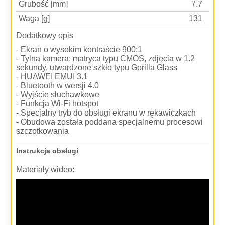
Grubość [mm]
7.7
Waga [g]
131
Dodatkowy opis
- Ekran o wysokim kontraście 900:1
- Tylna kamera: matryca typu CMOS, zdjęcia w 1.2
sekundy, utwardzone szkło typu Gorilla Glass
- HUAWEI EMUI 3.1
- Bluetooth w wersji 4.0
- Wyjście słuchawkowe
- Funkcja Wi-Fi hotspot
- Specjalny tryb do obsługi ekranu w rękawiczkach
- Obudowa została poddana specjalnemu procesowi
szczotkowania
Instrukcja obsługi
Materiały wideo: