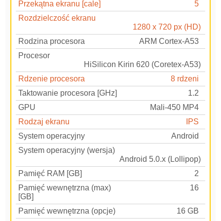
Przekątna ekranu [cale]
5
Rozdzielczość ekranu
1280 x 720 px (HD)
Rodzina procesora
ARM Cortex-A53
Procesor
HiSilicon Kirin 620 (Coretex-A53)
Rdzenie procesora
8 rdzeni
Taktowanie procesora [GHz]
1.2
GPU
Mali-450 MP4
Rodzaj ekranu
IPS
System operacyjny
Android
System operacyjny (wersja)
Android 5.0.x (Lollipop)
Pamięć RAM [GB]
2
Pamięć wewnętrzna (max)
16
[GB]
Pamięć wewnętrzna (opcje)
16 GB