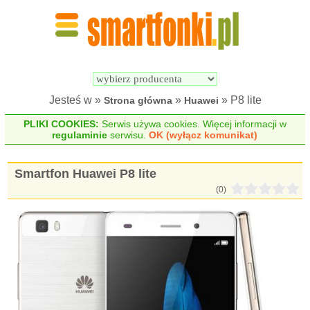
Wyszukiwarka 
Porównywarka 
Smartfonów
Smartfonów
Jesteś w »
»
» P8 lite
Strona główna
Huawei
PLIKI COOKIES:
Serwis używa cookies. Więcej informacji w
regulaminie
serwisu.
OK (wyłącz komunikat)
Smartfon Huawei P8 lite
(0)