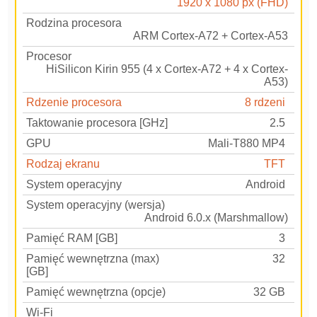
1920 x 1080 px (FHD)
Rodzina procesora
ARM Cortex-A72 + Cortex-A53
Procesor
HiSilicon Kirin 955 (4 x Cortex-A72 + 4 x Cortex-
A53)
Rdzenie procesora
8 rdzeni
Taktowanie procesora [GHz]
2.5
GPU
Mali-T880 MP4
Rodzaj ekranu
TFT
System operacyjny
Android
System operacyjny (wersja)
Android 6.0.x (Marshmallow)
Pamięć RAM [GB]
3
Pamięć wewnętrzna (max)
32
[GB]
Pamięć wewnętrzna (opcje)
32 GB
Wi-Fi