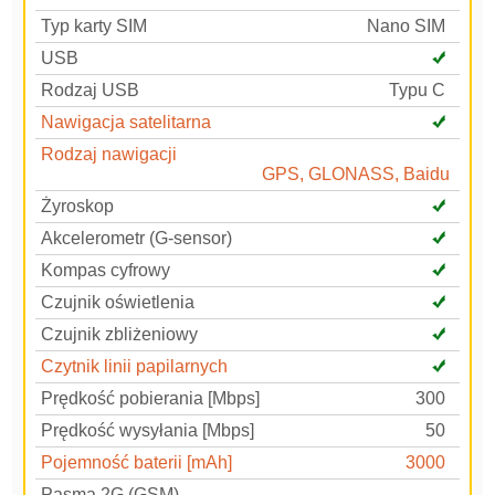
Typ karty SIM
Nano SIM
USB
Rodzaj USB
Typu C
Nawigacja satelitarna
Rodzaj nawigacji
GPS, GLONASS, Baidu
Żyroskop
Akcelerometr (G-sensor)
Kompas cyfrowy
Czujnik oświetlenia
Czujnik zbliżeniowy
Czytnik linii papilarnych
Prędkość pobierania [Mbps]
300
Prędkość wysyłania [Mbps]
50
Pojemność baterii [mAh]
3000
Pasma 2G (GSM)