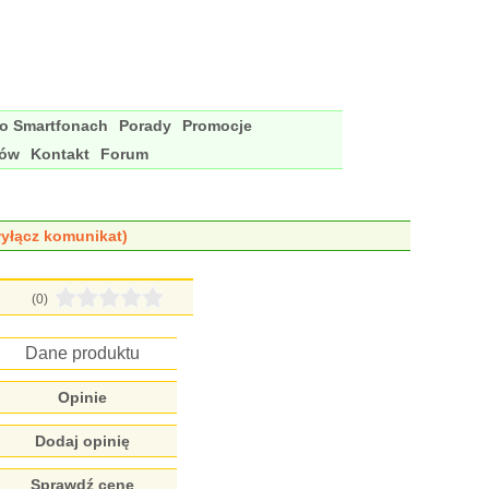
 o Smartfonach
Porady
Promocje
nów
Kontakt
Forum
yłącz komunikat)
(0)
Dane produktu
Opinie
Dodaj opinię
Sprawdź cenę