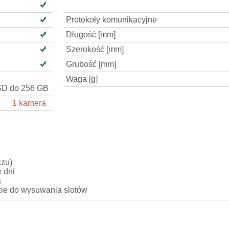
Protokoły komunikacyjne
Długość [mm]
Szerokość [mm]
Grubość [mm]
Waga [g]
SD do 256 GB
1 kamera
czu)
 dni
a
zie do wysuwania slotów