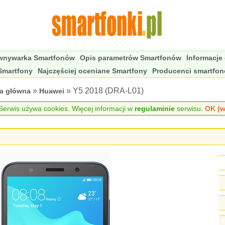
wnywarka Smartfonów
Opis parametrów Smartfonów
Informacje
Smartfony
Najczęściej oceniane Smartfony
Producenci smartfo
»
» Y5 2018 (DRA-L01)
na główna
Huawei
erwis używa cookies. Więcej informacji w
regulaminie
serwisu.
OK (w