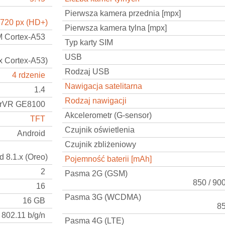
Pierwsza kamera przednia [mpx]
 720 px (HD+)
Pierwsza kamera tylna [mpx]
 Cortex-A53
Typ karty SIM
USB
x Cortex-A53)
Rodzaj USB
4 rdzenie
Nawigacja satelitarna
1.4
Rodzaj nawigacji
rVR GE8100
Akcelerometr (G-sensor)
TFT
Czujnik oświetlenia
Android
Czujnik zbliżeniowy
d 8.1.x (Oreo)
Pojemność baterii [mAh]
2
Pasma 2G (GSM)
850 / 90
16
Pasma 3G (WCDMA)
16 GB
85
802.11 b/g/n
Pasma 4G (LTE)