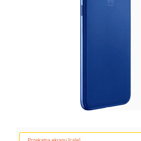
Przekątna ekranu [cale]