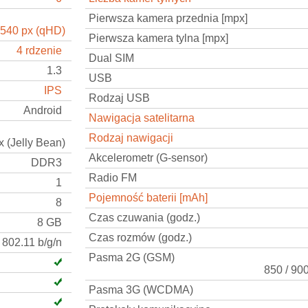
Pierwsza kamera przednia [mpx]
 540 px (qHD)
Pierwsza kamera tylna [mpx]
4 rdzenie
Dual SIM
1.3
USB
IPS
Rodzaj USB
Android
Nawigacja satelitarna
Rodzaj nawigacji
x (Jelly Bean)
Akcelerometr (G-sensor)
DDR3
Radio FM
1
Pojemność baterii [mAh]
8
Czas czuwania (godz.)
8 GB
Czas rozmów (godz.)
802.11 b/g/n
Pasma 2G (GSM)
850 / 90
Pasma 3G (WCDMA)