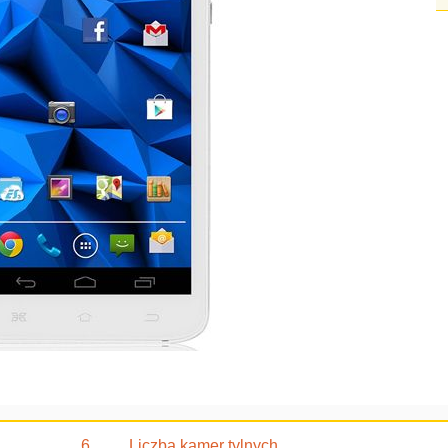
6
Liczba kamer tylnych