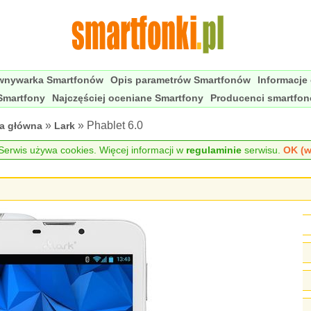
wnywarka Smartfonów
Opis parametrów Smartfonów
Informacje
Smartfony
Najczęściej oceniane Smartfony
Producenci smartfo
»
» Phablet 6.0
na główna
Lark
erwis używa cookies. Więcej informacji w
regulaminie
serwisu.
OK (w