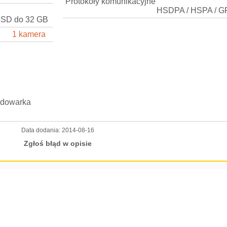
Protokoły komunikacyjne
HSDPA / HSPA / G
oSD do 32 GB
1 kamera
adowarka
Data dodania:
2014-08-16
Zgłoś błąd w opisie