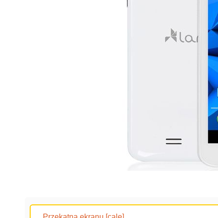
Przekątna ekranu [cale]