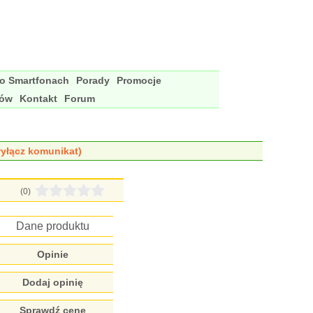
 o Smartfonach
Porady
Promocje
nów
Kontakt
Forum
yłącz komunikat)
(0)
Dane produktu
Opinie
Dodaj opinię
Sprawdź cenę