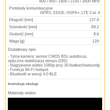
800 / 900 / 1800 / 2100 / 2600 MHz
Protokoły komunikacyjne
GPRS, EDGE, HSPA+, LTE Cat. 4
Długość [mm]
137.9
Szerokość [mm]
69.2
Grubość [mm]
8.6
Waga [g]
129
Dodatkowy opis
- Tylna kamera: sensor CMOS BSI, autofocus,
optyczna stabilizacja obrazu (OIS)
- Nagrywanie wideo 1080p przy 30 klatkach/sekundę
- Funkcja Wi-Fi hotspot
- Bluetooth w wersji 4.0 BLE
Instrukcja obsługi
Materiały wideo: