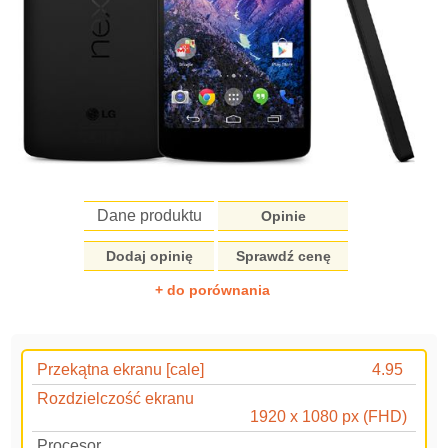
Dane produktu
Opinie
Dodaj opinię
Sprawdź cenę
+ do porównania
Przekątna ekranu [cale]
4.95
Rozdzielczość ekranu
1920 x 1080 px (FHD)
Procesor