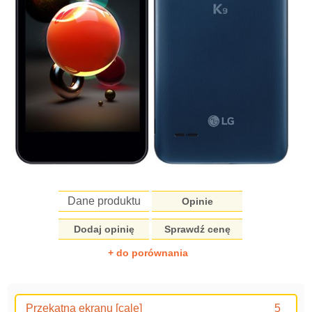
Dane produktu
Opinie
Dodaj opinię
Sprawdź cenę
+ do porównania
Przekątna ekranu [cale]
5