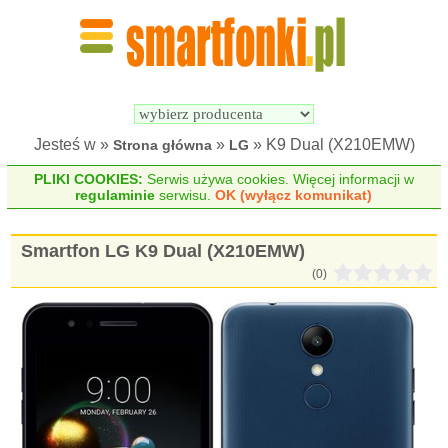
Wyszukiwarka 
Porównywarka 
Smartfonów
Smartfonów
Jesteś w »
»
» K9 Dual (X210EMW)
Strona główna
LG
PLIKI COOKIES:
Serwis używa cookies. Więcej informacji w
regulaminie
serwisu.
OK (wyłącz komunikat)
Smartfon LG K9 Dual (X210EMW)
(0)