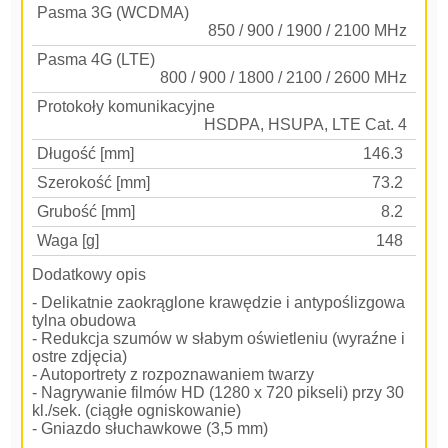
Pasma 3G (WCDMA)
850 / 900 / 1900 / 2100 MHz
Pasma 4G (LTE)
800 / 900 / 1800 / 2100 / 2600 MHz
Protokoły komunikacyjne
HSDPA, HSUPA, LTE Cat. 4
Długość [mm]
146.3
Szerokość [mm]
73.2
Grubość [mm]
8.2
Waga [g]
148
Dodatkowy opis
- Delikatnie zaokrąglone krawędzie i antypoślizgowa
tylna obudowa
- Redukcja szumów w słabym oświetleniu (wyraźne i
ostre zdjęcia)
- Autoportrety z rozpoznawaniem twarzy
- Nagrywanie filmów HD (1280 x 720 pikseli) przy 30
kl./sek. (ciągłe ogniskowanie)
- Gniazdo słuchawkowe (3,5 mm)