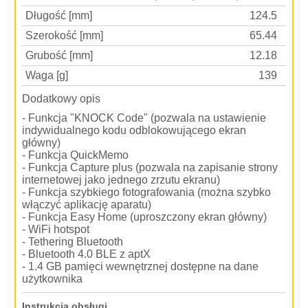
Długość [mm]
124.5
Szerokość [mm]
65.44
Grubość [mm]
12.18
Waga [g]
139
Dodatkowy opis
- Funkcja "KNOCK Code" (pozwala na ustawienie
indywidualnego kodu odblokowującego ekran
główny)
- Funkcja QuickMemo
- Funkcja Capture plus (pozwala na zapisanie strony
internetowej jako jednego zrzutu ekranu)
- Funkcja szybkiego fotografowania (można szybko
włączyć aplikację aparatu)
- Funkcja Easy Home (uproszczony ekran główny)
- WiFi hotspot
- Tethering Bluetooth
- Bluetooth 4.0 BLE z aptX
- 1.4 GB pamięci wewnętrznej dostępne na dane
użytkownika
Instrukcja obsługi