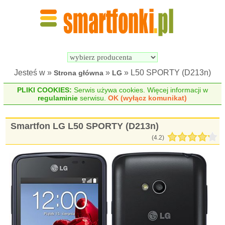
Wyszukiwarka 
Porównywarka 
Smartfonów
Smartfonów
Jesteś w »
»
» L50 SPORTY (D213n)
Strona główna
LG
PLIKI COOKIES:
Serwis używa cookies. Więcej informacji w
regulaminie
serwisu.
OK (wyłącz komunikat)
Smartfon LG L50 SPORTY (D213n)
(
4.2
)