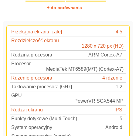
+ do porównania
Przekątna ekranu [cale]
4.5
Rozdzielczość ekranu
1280 x 720 px (HD)
Rodzina procesora
ARM Cortex-A7
Procesor
MediaTek MT6589(M/T) (Cortex-A7)
Rdzenie procesora
4 rdzenie
Taktowanie procesora [GHz]
1.2
GPU
PowerVR SGX544 MP
Rodzaj ekranu
IPS
Punkty dotykowe (Multi-Touch)
5
System operacyjny
Android