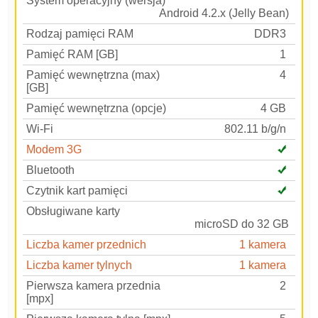
System operacyjny (wersja)
Android 4.2.x (Jelly Bean)
Rodzaj pamięci RAM
DDR3
Pamięć RAM [GB]
1
Pamięć wewnętrzna (max)
4
[GB]
Pamięć wewnętrzna (opcje)
4 GB
Wi-Fi
802.11 b/g/n
Modem 3G
Bluetooth
Czytnik kart pamięci
Obsługiwane karty
microSD do 32 GB
Liczba kamer przednich
1 kamera
Liczba kamer tylnych
1 kamera
Pierwsza kamera przednia
2
[mpx]