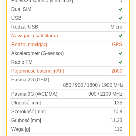
Pierwsza kamera tylna [mpx]
5
Dual SIM
USB
Rodzaj USB
Micro
Nawigacja satelitarna
Rodzaj nawigacji
GPS
Akcelerometr (G-sensor)
Radio FM
Pojemność baterii [mAh]
2000
Pasma 2G (GSM)
850 / 900 / 1800 / 1900 MHz
Pasma 3G (WCDMA)
900 / 2100 MHz
Długość [mm]
135
Szerokość [mm]
70.8
Grubość [mm]
11.23
Waga [g]
110