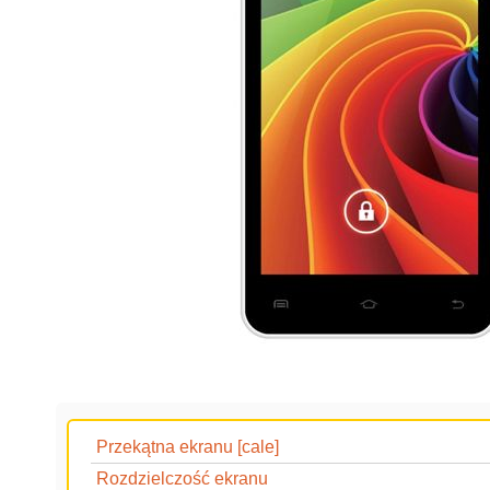
Przekątna ekranu [cale]
Rozdzielczość ekranu