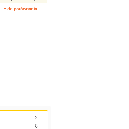
+ do porównania
2
8