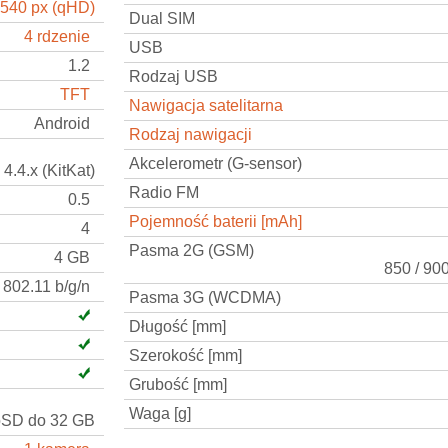
 540 px (qHD)
Dual SIM
4 rdzenie
USB
1.2
Rodzaj USB
TFT
Nawigacja satelitarna
Android
Rodzaj nawigacji
Akcelerometr (G-sensor)
4.4.x (KitKat)
Radio FM
0.5
Pojemność baterii [mAh]
4
Pasma 2G (GSM)
4 GB
850 / 90
802.11 b/g/n
Pasma 3G (WCDMA)
Długość [mm]
Szerokość [mm]
Grubość [mm]
Waga [g]
oSD do 32 GB