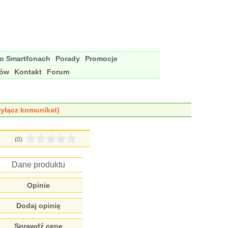
 o Smartfonach
Porady
Promocje
nów
Kontakt
Forum
yłącz komunikat)
(0)
Dane produktu
Opinie
Dodaj opinię
Sprawdź cenę